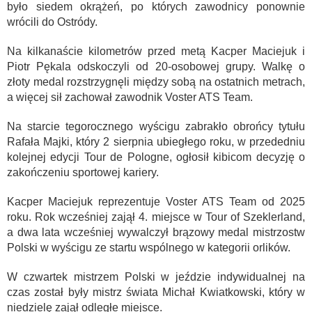
było siedem okrążeń, po których zawodnicy ponownie
wrócili do Ostródy.
Na kilkanaście kilometrów przed metą Kacper Maciejuk i
Piotr Pękala odskoczyli od 20-osobowej grupy. Walkę o
złoty medal rozstrzygnęli między sobą na ostatnich metrach,
a więcej sił zachował zawodnik Voster ATS Team.
Na starcie tegorocznego wyścigu zabrakło obrońcy tytułu
Rafała Majki, który 2 sierpnia ubiegłego roku, w przededniu
kolejnej edycji Tour de Pologne, ogłosił kibicom decyzję o
zakończeniu sportowej kariery.
Kacper Maciejuk reprezentuje Voster ATS Team od 2025
roku. Rok wcześniej zajął 4. miejsce w Tour of Szeklerland,
a dwa lata wcześniej wywalczył brązowy medal mistrzostw
Polski w wyścigu ze startu wspólnego w kategorii orlików.
W czwartek mistrzem Polski w jeździe indywidualnej na
czas został były mistrz świata Michał Kwiatkowski, który w
niedzielę zajął odległe miejsce.