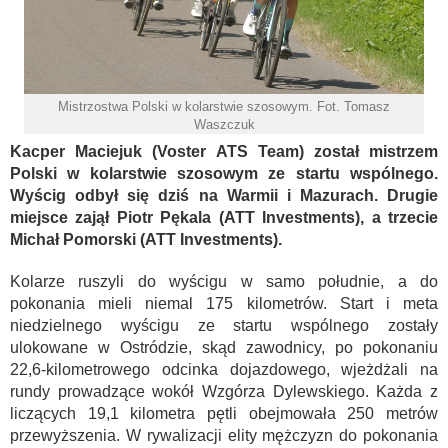
Mistrzostwa Polski w kolarstwie szosowym. Fot. Tomasz
Waszczuk
Kacper Maciejuk (Voster ATS Team) został mistrzem
Polski w kolarstwie szosowym ze startu wspólnego.
Wyścig odbył się dziś na Warmii i Mazurach. Drugie
miejsce zajął Piotr Pękala (ATT Investments), a trzecie
Michał Pomorski (ATT Investments).
Kolarze ruszyli do wyścigu w samo południe, a do
pokonania mieli niemal 175 kilometrów. Start i meta
niedzielnego wyścigu ze startu wspólnego zostały
ulokowane w Ostródzie, skąd zawodnicy, po pokonaniu
22,6-kilometrowego odcinka dojazdowego, wjeżdżali na
rundy prowadzące wokół Wzgórza Dylewskiego. Każda z
liczących 19,1 kilometra pętli obejmowała 250 metrów
przewyższenia. W rywalizacji elity mężczyzn do pokonania