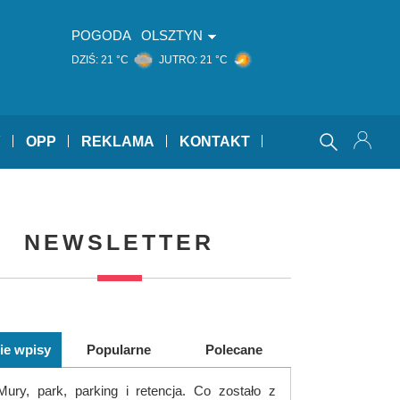
POGODA
OLSZTYN
DZIŚ:
21 °C
JUTRO:
21 °C
Y
OPP
REKLAMA
KONTAKT
NEWSLETTER
ie wpisy
Popularne
Polecane
Mury, park, parking i retencja. Co zostało z