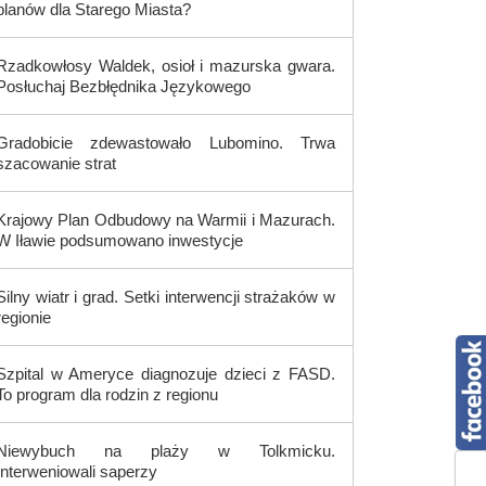
planów dla Starego Miasta?
Rzadkowłosy Waldek, osioł i mazurska gwara.
Posłuchaj Bezbłędnika Językowego
Gradobicie zdewastowało Lubomino. Trwa
szacowanie strat
Krajowy Plan Odbudowy na Warmii i Mazurach.
W Iławie podsumowano inwestycje
Silny wiatr i grad. Setki interwencji strażaków w
regionie
Szpital w Ameryce diagnozuje dzieci z FASD.
To program dla rodzin z regionu
Niewybuch na plaży w Tolkmicku.
Interweniowali saperzy