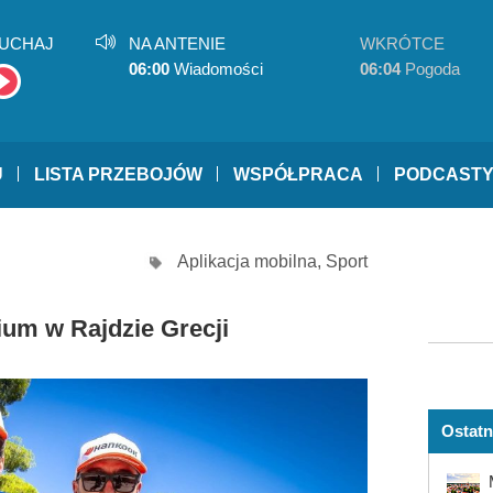
UCHAJ
NA ANTENIE
WKRÓTCE
06:00
Wiadomości
06:04
Pogoda
U
LISTA PRZEBOJÓW
WSPÓŁPRACA
PODCAST
Aplikacja mobilna
,
Sport
um w Rajdzie Grecji
Ostatn