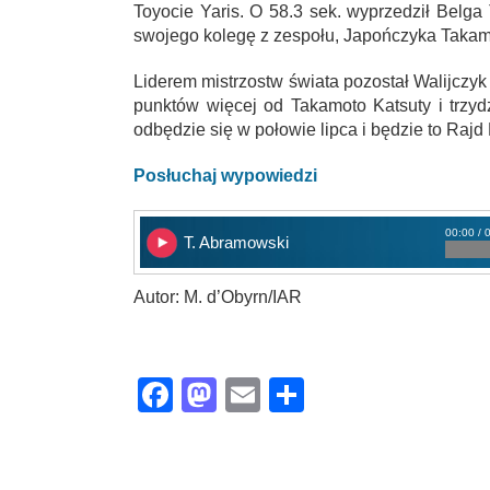
Toyocie Yaris. O 58.3 sek. wyprzedził Belga
swojego kolegę z zespołu, Japończyka Takam
Liderem mistrzostw świata pozostał Walijczyk
punktów więcej od Takamoto Katsuty i trzydz
odbędzie się w połowie lipca i będzie to Rajd 
Posłuchaj wypowiedzi
00:00 / 
T. Abramowski
Autor: M. d’Obyrn/IAR
Facebook
Mastodon
Email
Share