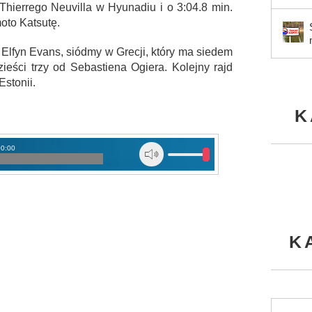
 Thierrego Neuvilla w Hyunadiu i o 3:04.8 min.
oto Katsutę.
 Elfyn Evans, siódmy w Grecji, który ma siedem
ieści trzy od Sebastiena Ogiera. Kolejny rajd
Estonii.
K
00:00
K