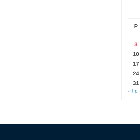
P
3
10
17
24
31
« lip