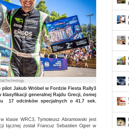
ylabTechnology
 pilot Jakub Wróbel w Fordzie Fiesta Rally3
w klasyfikacji generalnej Rajdu Grecji, ósmej
niu 17 odcinków specjalnych o 41.7 sek.
ta w klasie WRC3, Tymoteusz Abramowski jest
acji łącznej został Francuz Sebastien Ogier w