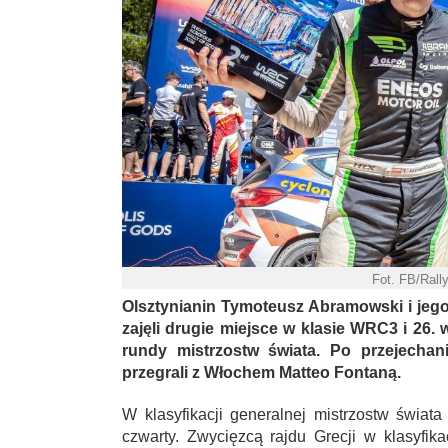
Fot. FB/Rall
Olsztynianin Tymoteusz Abramowski i jego
zajęli drugie miejsce w klasie WRC3 i 26. 
rundy mistrzostw świata. Po przejecha
przegrali z Włochem Matteo Fontaną.
W klasyfikacji generalnej mistrzostw świa
czwarty. Zwycięzcą rajdu Grecji w klasyfik