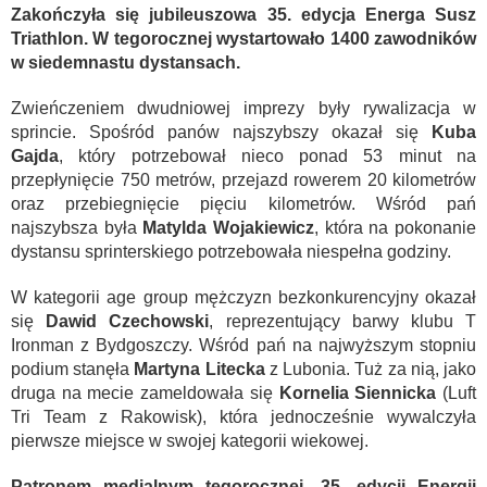
Zakończyła się jubileuszowa 35. edycja Energa Susz
Triathlon. W tegorocznej wystartowało 1400 zawodników
w siedemnastu dystansach.
Zwieńczeniem dwudniowej imprezy były rywalizacja w
sprincie. Spośród panów najszybszy okazał się
Kuba
Gajda
, który potrzebował nieco ponad 53 minut na
przepłynięcie 750 metrów, przejazd rowerem 20 kilometrów
oraz przebiegnięcie pięciu kilometrów. Wśród pań
najszybsza była
Matylda Wojakiewicz
, która na pokonanie
dystansu sprinterskiego potrzebowała niespełna godziny.
W kategorii age group mężczyzn bezkonkurencyjny okazał
się
Dawid Czechowski
, reprezentujący barwy klubu T
Ironman z Bydgoszczy. Wśród pań na najwyższym stopniu
podium stanęła
Martyna Litecka
z Lubonia. Tuż za nią, jako
druga na mecie zameldowała się
Kornelia Siennicka
(Luft
Tri Team z Rakowisk), która jednocześnie wywalczyła
pierwsze miejsce w swojej kategorii wiekowej.
Patronem medialnym tegorocznej, 35. edycji Energii