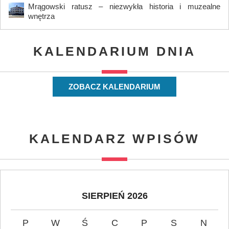
Mrągowski ratusz – niezwykła historia i muzealne
wnętrza
KALENDARIUM DNIA
ZOBACZ KALENDARIUM
KALENDARZ WPISÓW
SIERPIEŃ 2026
P
W
Ś
C
P
S
N