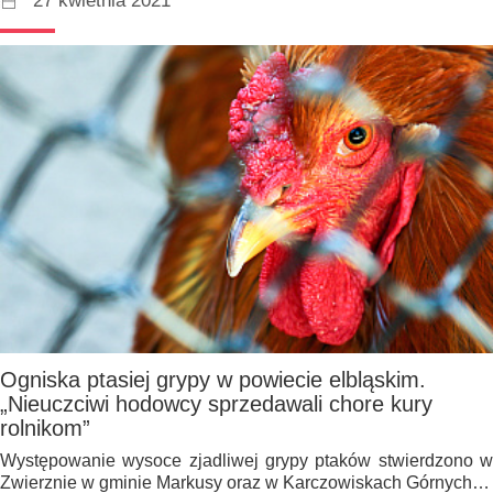
27 kwietnia 2021
Ogniska ptasiej grypy w powiecie elbląskim.
„Nieuczciwi hodowcy sprzedawali chore kury
rolnikom”
Występowanie wysoce zjadliwej grypy ptaków stwierdzono w
Zwierznie w gminie Markusy oraz w Karczowiskach Górnych…