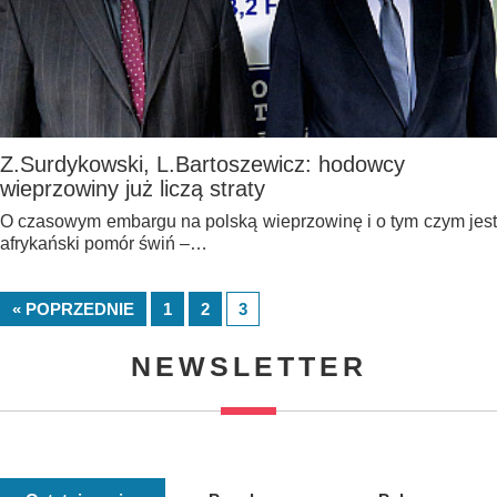
Z.Surdykowski, L.Bartoszewicz: hodowcy
wieprzowiny już liczą straty
O czasowym embargu na polską wieprzowinę i o tym czym jest
afrykański pomór świń –…
« POPRZEDNIE
1
2
3
NEWSLETTER