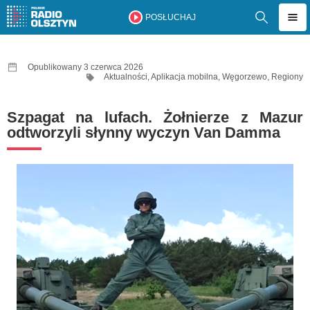
POSŁUCHAJ
Opublikowany 3 czerwca 2026
Aktualności
,
Aplikacja mobilna
,
Węgorzewo
,
Regiony
Szpagat na lufach. Żołnierze z Mazur
odtworzyli słynny wyczyn Van Damma