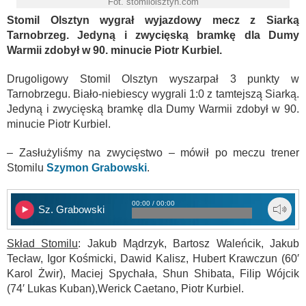
Fot. stomilolsztyn.com
Stomil Olsztyn wygrał wyjazdowy mecz z Siarką
Tarnobrzeg. Jedyną i zwycięską bramkę dla Dumy
Warmii zdobył w 90. minucie Piotr Kurbiel.
Drugoligowy Stomil Olsztyn wyszarpał 3 punkty w
Tarnobrzegu. Biało-niebiescy wygrali 1:0 z tamtejszą Siarką.
Jedyną i zwycięską bramkę dla Dumy Warmii zdobył w 90.
minucie Piotr Kurbiel.
– Zasłużyliśmy na zwycięstwo – mówił po meczu trener
Stomilu
Szymon Grabowski
.
00:00 / 00:00
Sz. Grabowski
Skład Stomilu
: Jakub Mądrzyk, Bartosz Waleńcik, Jakub
Tecław, Igor Kośmicki, Dawid Kalisz, Hubert Krawczun (60′
Karol Żwir), Maciej Spychała, Shun Shibata, Filip Wójcik
(74′ Lukas Kuban),Werick Caetano, Piotr Kurbiel.