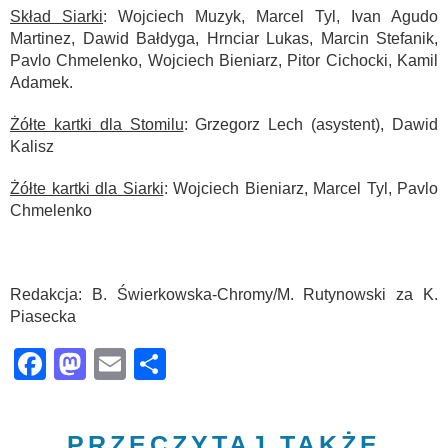
Skład Siarki
: Wojciech Muzyk, Marcel Tyl, Ivan Agudo
Martinez, Dawid Bałdyga, Hrnciar Lukas, Marcin Stefanik,
Pavlo Chmelenko, Wojciech Bieniarz, Pitor Cichocki, Kamil
Adamek.
Żółte kartki dla Stomilu
: Grzegorz Lech (asystent), Dawid
Kalisz
Żółte kartki dla Siarki
: Wojciech Bieniarz, Marcel Tyl, Pavlo
Chmelenko
Redakcja: B. Świerkowska-Chromy/M. Rutynowski za K.
Piasecka
Facebook
Mastodon
Email
Share
PRZECZYTAJ TAKŻE