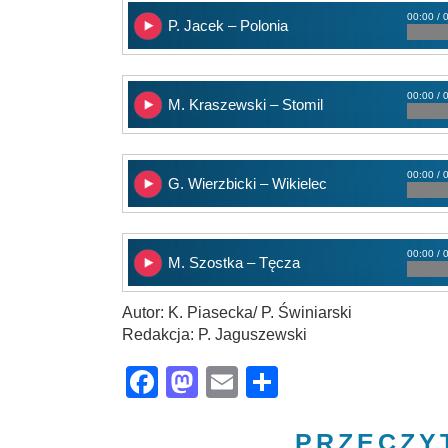
00:00 / 
P. Jacek – Polonia
00:00 / 
M. Kraszewski – Stomil
00:00 / 
G. Wierzbicki – Wikielec
00:00 / 
M. Szostka – Tęcza
Autor: K. Piasecka/ P. Świniarski
Redakcja: P. Jaguszewski
Facebook
Mastodon
Email
Share
PRZECZY