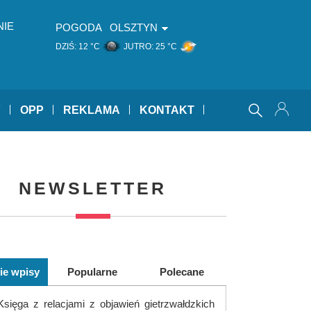
NIE
POGODA
OLSZTYN
DZIŚ:
12 °C
JUTRO:
25 °C
Y
OPP
REKLAMA
KONTAKT
NEWSLETTER
ie wpisy
Popularne
Polecane
Księga z relacjami z objawień gietrzwałdzkich