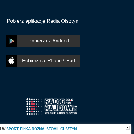
Pobierz aplikację Radia Olsztyn
Pobierz na Android
Pobierz na iPhone / iPad
J W
SPORT
,
PIŁKA NOŻNA
,
STOMIL OLSZTYN