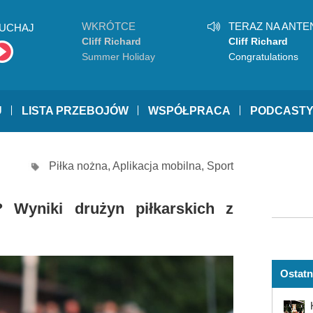
WKRÓTCE
TERAZ NA ANTE
UCHAJ
Cliff Richard
Cliff Richard
Summer Holiday
Congratulations
U
LISTA PRZEBOJÓW
WSPÓŁPRACA
PODCAST
Piłka nożna
,
Aplikacja mobilna
,
Sport
? Wyniki drużyn piłkarskich z
Ostatn