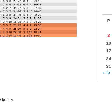
P
3
10
17
24
31
« lip
iskupiec