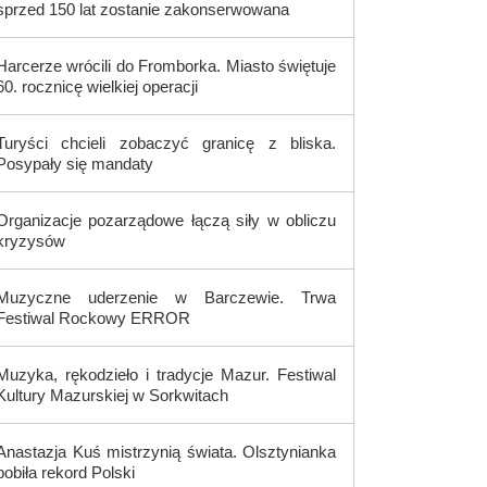
sprzed 150 lat zostanie zakonserwowana
Harcerze wrócili do Fromborka. Miasto świętuje
60. rocznicę wielkiej operacji
Turyści chcieli zobaczyć granicę z bliska.
Posypały się mandaty
Organizacje pozarządowe łączą siły w obliczu
kryzysów
Muzyczne uderzenie w Barczewie. Trwa
Festiwal Rockowy ERROR
Muzyka, rękodzieło i tradycje Mazur. Festiwal
Kultury Mazurskiej w Sorkwitach
Anastazja Kuś mistrzynią świata. Olsztynianka
pobiła rekord Polski