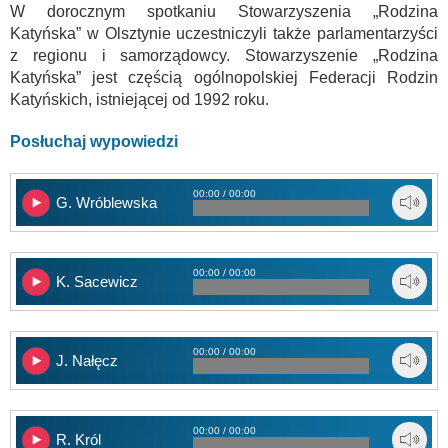
W dorocznym spotkaniu Stowarzyszenia „Rodzina
Katyńska” w Olsztynie uczestniczyli także parlamentarzyści
z regionu i samorządowcy. Stowarzyszenie „Rodzina
Katyńska” jest częścią ogólnopolskiej Federacji Rodzin
Katyńskich, istniejącej od 1992 roku.
Posłuchaj wypowiedzi
00:00 / 00:00
G. Wróblewska
00:00 / 00:00
K. Sacewicz
00:00 / 00:00
J. Nałęcz
00:00 / 00:00
R. Król