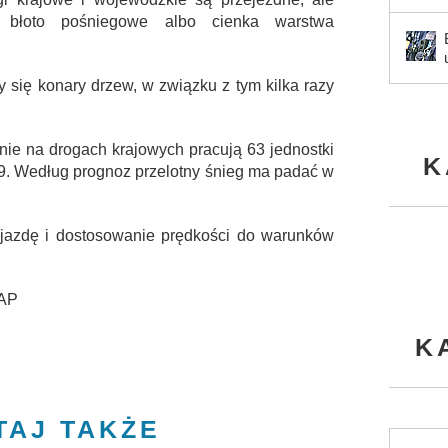
 błoto pośniegowe albo cienka warstwa
 się konary drzew, w związku z tym kilka razy
nie na drogach krajowych pracują 63 jednostki
K
19. Według prognoz przelotny śnieg ma padać w
ą jazdę i dostosowanie prędkości do warunków
PAP
K
TAJ TAKŻE