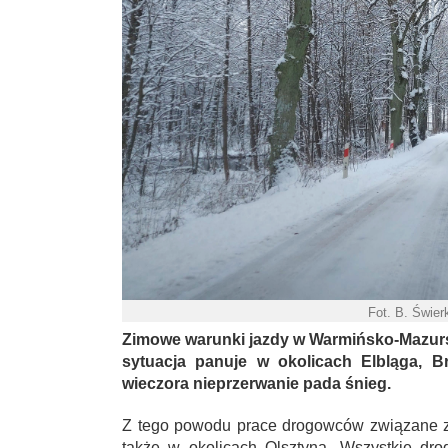
Fot. B. Świe
Zimowe warunki jazdy w Warmińsko-Mazursk
sytuacja panuje w okolicach Elbląga, B
wieczora nieprzerwanie pada śnieg.
Z tego powodu prace drogowców związane z 
także w okolicach Olsztyna. Wszystkie dro