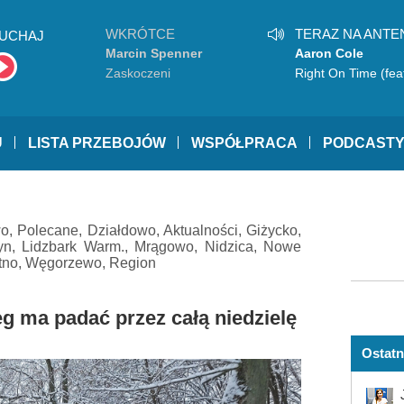
WKRÓTCE
TERAZ NA ANTE
UCHAJ
Marcin Spenner
Aaron Cole
Zaskoczeni
Right On Time (fea
TobyMac)
U
LISTA PRZEBOJÓW
WSPÓŁPRACA
PODCAST
wo
,
Polecane
,
Działdowo
,
Aktualności
,
Giżycko
,
yn
,
Lidzbark Warm.
,
Mrągowo
,
Nidzica
,
Nowe
tno
,
Węgorzewo
,
Region
eg ma padać przez całą niedzielę
Ostatn