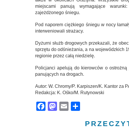
miejscami panują wymagające warunki:
zajeżdżonego śniegu.
Pod naporem ciężkiego śniegu w nocy łamały
interweniowali strażacy.
Dyżurni służb drogowych przekazali, że obec
sprzętu do odśnieżania, a na wojewódzkich 
regionie przez całą niedzielę.
Policjanci apelują do kierowców o ostrożn
panujących na drogach.
Autor: W. Chromy/P. Karpiszen/K. Kantor za 
Redakcja: K. Ośko/M. Rutynowski
Facebook
Mastodon
Email
Share
PRZECZY