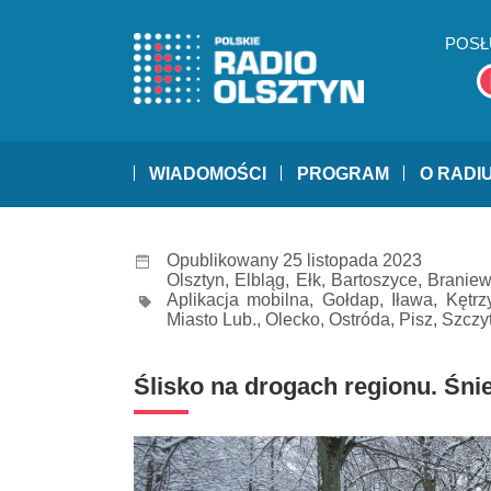
POSŁ
WIADOMOŚCI
PROGRAM
O RADI
Opublikowany 25 listopada 2023
Olsztyn
,
Elbląg
,
Ełk
,
Bartoszyce
,
Branie
Aplikacja mobilna
,
Gołdap
,
Iława
,
Kętrz
Miasto Lub.
,
Olecko
,
Ostróda
,
Pisz
,
Szczy
Ślisko na drogach regionu. Śni