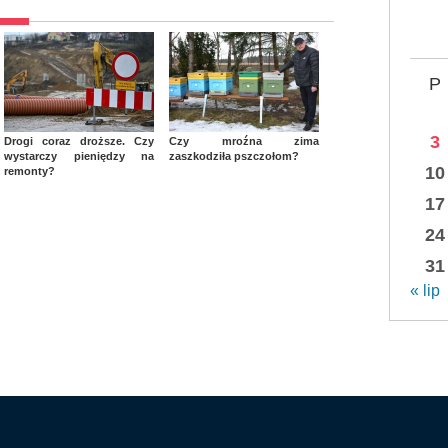
P
3
Drogi coraz droższe. Czy
Czy mroźna zima
wystarczy pieniędzy na
zaszkodziła pszczołom?
10
remonty?
17
24
31
« lip