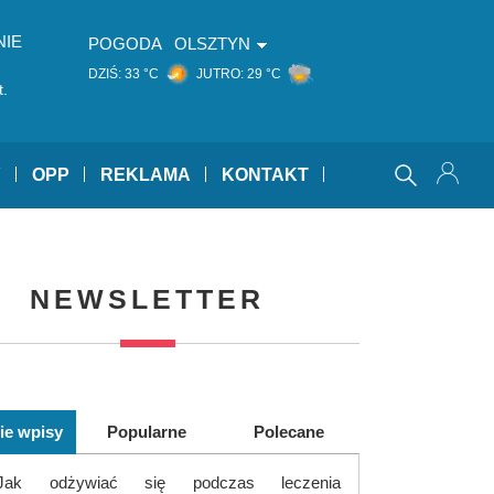
NIE
POGODA
OLSZTYN
DZIŚ:
33 °C
JUTRO:
29 °C
t.
Y
OPP
REKLAMA
KONTAKT
NEWSLETTER
ie wpisy
Popularne
Polecane
Jak odżywiać się podczas leczenia