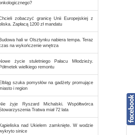
onkologicznego?
Chcieli zobaczyć granicę Unii Europejskiej z
bliska. Zapłacą 1200 zł mandatu
Budowa hali w Olsztynku nabiera tempa. Teraz
czas na wykończenie wnętrza
Nowe życie stuletniego Pałacu Młodzieży.
Półmetek wielkiego remontu
Elbląg szuka pomysłów na gadżety promujące
miasto i region
Nie żyje Ryszard Michalski. Współtwórca
Stowarzyszenia Tratwa miał 72 lata
Kąpieliska nad Ukielem zamknięte. W wodzie
wykryto sinice