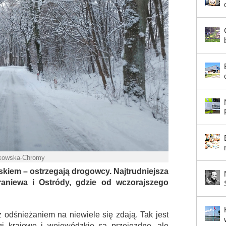
rkowska-Chromy
iem – ostrzegają drogowcy. Najtrudniejsza
raniewa i Ostródy, gdzie od wczorajszego
odśnieżaniem na niewiele się zdają. Tak jest
gi krajowe i wojewódzkie są przejezdne, ale