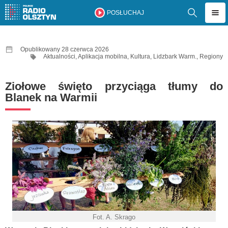
POSŁUCHAJ
Opublikowany 28 czerwca 2026
Aktualności
,
Aplikacja mobilna
,
Kultura
,
Lidzbark Warm.
,
Regiony
Ziołowe święto przyciąga tłumy do
Blanek na Warmii
Fot. A. Skrago