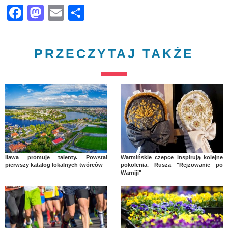
Facebook
Mastodon
Email
Share
PRZECZYTAJ TAKŻE
Iława promuje talenty. Powstał
Warmińskie czepce inspirują kolejne
pierwszy katalog lokalnych twórców
pokolenia. Rusza "Rejzowanie po
Warniji"