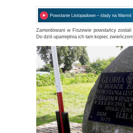
Powstanie Listopadowe – ślady na Warmii
Zamordowani w Fiszewie powstańcy zostali 
Do dziś upamiętnia ich tam kopiec zwieńczo