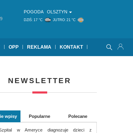
POGODA
OLSZTYN
9
DZIŚ:
17 °C
JUTRO:
21 °C
Y
OPP
REKLAMA
KONTAKT
NEWSLETTER
ie wpisy
Popularne
Polecane
Szpital w Ameryce diagnozuje dzieci z