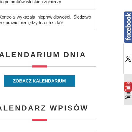
do potomków włoskich żołnierzy
Kontrola wykazała nieprawidłowości. Śledztwo
w sprawie pieniędzy trzech szkół
ALENDARIUM DNIA
ZOBACZ KALENDARIUM
ALENDARZ WPISÓW