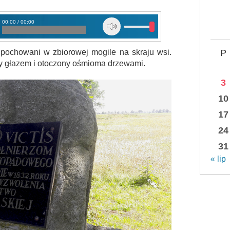
00:00 / 00:00
 i Mazurach
P
pochowani w zbiorowej mogile na skraju wsi.
ny głazem i otoczony ośmioma drzewami.
3
10
17
24
31
« lip