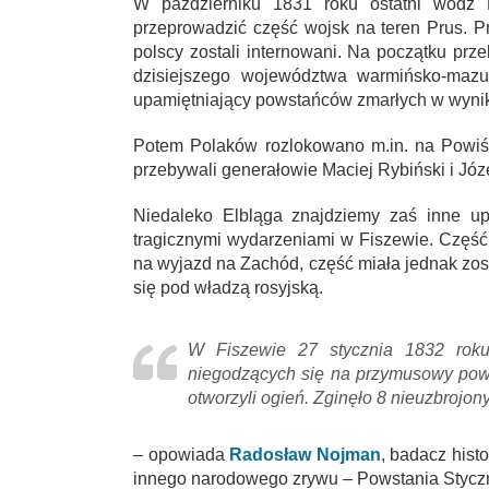
W październiku 1831 roku ostatni wódz P
przeprowadzić część wojsk na teren Prus. Pr
polscy zostali internowani. Na początku prz
dzisiejszego województwa warmińsko-mazur
upamiętniający powstańców zmarłych w wynik
Potem Polaków rozlokowano m.in. na Powiśl
przebywali generałowie Maciej Rybiński i Józ
Niedaleko Elbląga znajdziemy zaś inne u
tragicznymi wydarzeniami w Fiszewie. Częś
na wyjazd na Zachód, część miała jednak zo
się pod władzą rosyjską.
W Fiszewie 27 stycznia 1832 roku
niegodzących się na przymusowy powr
otworzyli ogień. Zginęło 8 nieuzbrojon
– opowiada
Radosław Nojman
, badacz histo
innego narodowego zrywu – Powstania Stycz