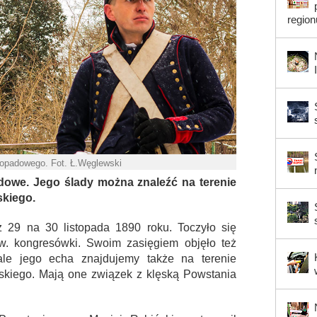
region
topadowego. Fot. Ł.Węglewski
dowe. Jego ślady można znaleźć na terenie
kiego.
29 na 30 listopada 1890 roku. Toczyło się
zw. kongresówki. Swoim zasięgiem objęło też
ale jego echa znajdujemy także na terenie
skiego. Mają one związek z klęską Powstania