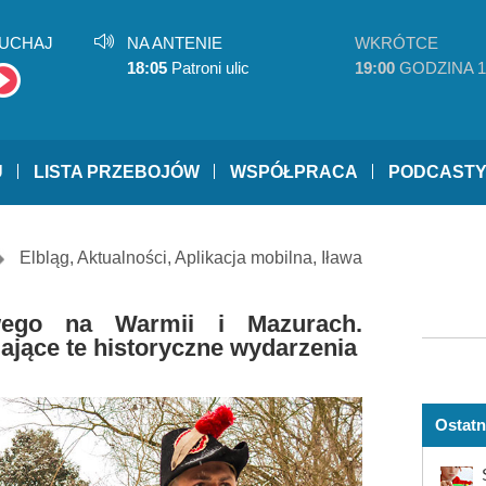
UCHAJ
NA ANTENIE
WKRÓTCE
18:05
Patroni ulic
19:00
GODZINA 1
U
LISTA PRZEBOJÓW
WSPÓŁPRACA
PODCAST
Elbląg
,
Aktualności
,
Aplikacja mobilna
,
Iława
wego na Warmii i Mazurach.
jące te historyczne wydarzenia
Ostatn