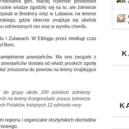
owstania gen. Maciej Rybiński postanowił
uskie władze zgodziły się na to, ale żołnierze
ebywali w Brodnicy oraz w Lubawie, na terenie
skiego, gdzie obecnie znajduje się obelisk
u odniesionych ran oraz w wyniku chorób.
u i Żuławach. W Elblągu przez niedługi czas
ef Bem.
K
pamiętnienie powstańców. Ma ono związek z
ć powstańców dostała od władz pruskich zgodę
stać zmuszona do powrotu na tereny znajdujące
 do grupy około 200 polskich żołnierzy
ót na tereny Kongresówki pruscy żołnierze
K
ych Polaków, kolejnych 12 odniosło rany
rii regionu i organizator olsztyńskich obchodów
niowego.