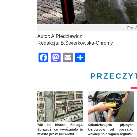
Fot. 
Autor: A.Piedziewicz
Redakcja: B.Świerkowska-Chromy
Facebook
Mastodon
Email
Share
PRZECZY
780 lat historii Elbląga.
Kilkudziesięciu pijanych
Sprawdź, co wyróżniało to
kierowców od początku
miasto już w XIII wieku
wakacji na drogach regionu