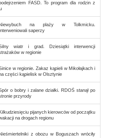
podejrzeniem FASD. To program dla rodzin z
u
Niewybuch na plaży w Tolkmicku.
Interweniowali saperzy
Silny wiatr i grad. Dziesiątki interwencji
strażaków w regionie
Sinice w regionie. Zakaz kąpieli w Mikołajkach i
na części kąpielisk w Olsztynie
Spór o bobry i zalane działki. RDOŚ stanął po
stronie przyrody
Kilkudziesięciu pijanych kierowców od początku
wakacji na drogach regionu
Nieśmiertelniki z obozu w Boguszach wróciły