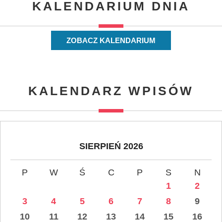
KALENDARIUM DNIA
ZOBACZ KALENDARIUM
KALENDARZ WPISÓW
SIERPIEŃ 2026
P
W
Ś
C
P
S
N
1
2
3
4
5
6
7
8
9
10
11
12
13
14
15
16