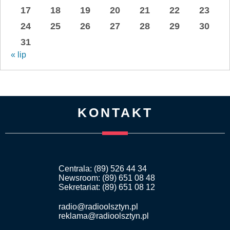
17
18
19
20
21
22
23
24
25
26
27
28
29
30
31
« lip
KONTAKT
Centrala: (89) 526 44 34
Newsroom: (89) 651 08 48
Sekretariat: (89) 651 08 12
radio@radioolsztyn.pl
reklama@radioolsztyn.pl