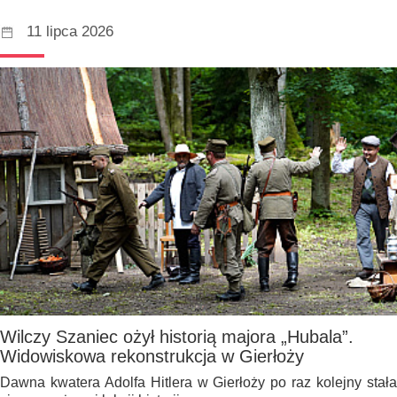
11 lipca 2026
Wilczy Szaniec ożył historią majora „Hubala”.
Widowiskowa rekonstrukcja w Gierłoży
Dawna kwatera Adolfa Hitlera w Gierłoży po raz kolejny stała