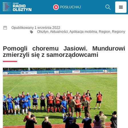
POSŁUCHAJ
Opublikowany 1 września 2022
Olsztyn
,
Aktualności
,
Aplikacja mobilna
,
Region
,
Regiony
Pomogli choremu Jasiowi. Mundurowi
zmierzyli się z samorządowcami