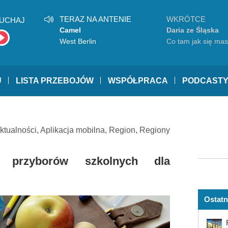
TERAZ NA ANTENIE
WKRÓTCE
UCHAJ
Camel
Daria ze Śląska
West Berlin
Co tam jak się ma
U
LISTA PRZEBOJÓW
WSPÓŁPRACA
PODCAST
ktualności
,
Aplikacja mobilna
,
Region
,
Regiony
 przyborów szkolnych dla
Ostatn