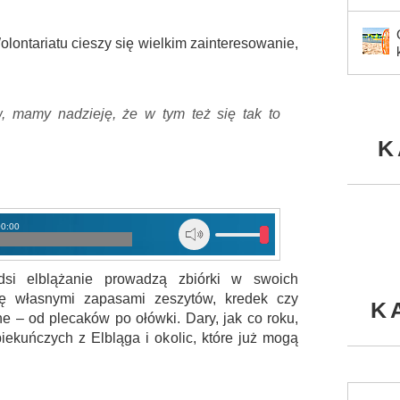
ontariatu cieszy się wielkim zainteresowanie,
 mamy nadzieję, że w tym też się tak to
K
00:00
dsi elblążanie prowadzą zbiórki w swoich
się własnymi zapasami zeszytów, kredek czy
K
e – od plecaków po ołówki. Dary, jak co roku,
ekuńczych z Elbląga i okolic, które już mogą