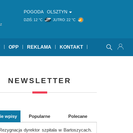
POGODA
OLSZTYN
DZIŚ:
12 °C
JUTRO:
22 °C
sz
Y
OPP
REKLAMA
KONTAKT
NEWSLETTER
ie wpisy
Popularne
Polecane
Rezygnacja dyrektor szpitala w Bartoszycach.