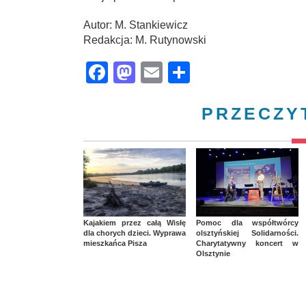
Autor: M. Stankiewicz
Redakcja: M. Rutynowski
Facebook
Mastodon
Email
Share
PRZECZY
Kajakiem przez całą Wisłę
Pomoc dla współtwórcy
dla chorych dzieci. Wyprawa
olsztyńskiej Solidarności.
mieszkańca Pisza
Charytatywny koncert w
Olsztynie