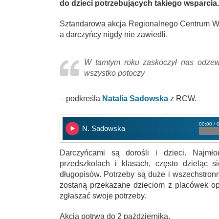
do dzieci potrzebujących takiego wsparcia.
Sztandarowa akcja Regionalnego Centrum Wol
a darczyńcy nigdy nie zawiedli.
W tamtym roku zaskoczył nas odzew,
wszystko potoczy
– podkreśla
Natalia Sadowska
z RCW.
00:00 / 
N. Sadowska
Darczyńcami są dorośli i dzieci. Najmło
przedszkolach i klasach, często dzieląc 
długopisów. Potrzeby są duże i wszechstronn
zostaną przekazane dzieciom z placówek opi
zgłaszać swoje potrzeby.
Akcja potrwa do 2 października.