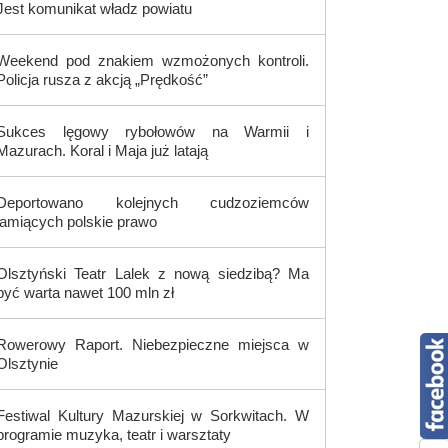
Jest komunikat władz powiatu
Weekend pod znakiem wzmożonych kontroli.
Policja rusza z akcją „Prędkość”
Sukces lęgowy rybołowów na Warmii i
Mazurach. Koral i Maja już latają
Deportowano kolejnych cudzoziemców
łamiących polskie prawo
Olsztyński Teatr Lalek z nową siedzibą? Ma
być warta nawet 100 mln zł
Rowerowy Raport. Niebezpieczne miejsca w
Olsztynie
Festiwal Kultury Mazurskiej w Sorkwitach. W
programie muzyka, teatr i warsztaty