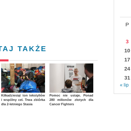
P
3
TAJ TAKŻE
10
17
24
31
« lip
Kilkadziesiąt ton tekstyliów
Pomoc nie ustaje. Ponad
i wspólny cel. Trwa zbiórka
280 milionów złotych dla
dla 2-letniego Stasia
Cancer Fighters