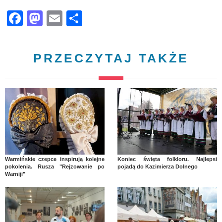
Facebook
Mastodon
Email
Share
PRZECZYTAJ TAKŻE
Warmińskie czepce inspirują kolejne
Koniec święta folkloru. Najlepsi
pokolenia. Rusza "Rejzowanie po
pojadą do Kazimierza Dolnego
Warniji"