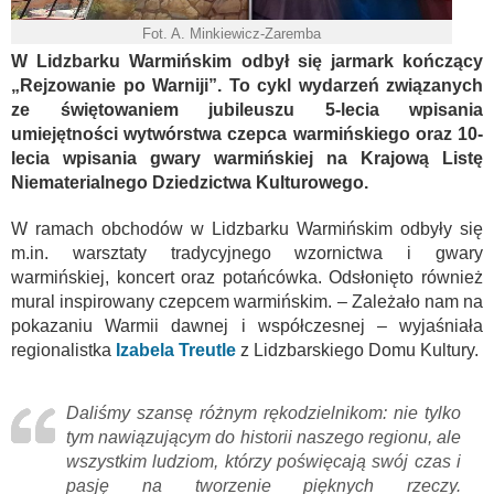
Fot. A. Minkiewicz-Zaremba
W Lidzbarku Warmińskim odbył się jarmark kończący
„Rejzowanie po Warniji”. To cykl wydarzeń związanych
ze świętowaniem jubileuszu 5-lecia wpisania
umiejętności wytwórstwa czepca warmińskiego oraz 10-
lecia wpisania gwary warmińskiej na Krajową Listę
Niematerialnego Dziedzictwa Kulturowego.
W ramach obchodów w Lidzbarku Warmińskim odbyły się
m.in. warsztaty tradycyjnego wzornictwa i gwary
warmińskiej, koncert oraz potańcówka. Odsłonięto również
mural inspirowany czepcem warmińskim. – Zależało nam na
pokazaniu Warmii dawnej i współczesnej – wyjaśniała
regionalistka
Izabela Treutle
z Lidzbarskiego Domu Kultury.
Daliśmy szansę różnym rękodzielnikom: nie tylko
tym nawiązującym do historii naszego regionu, ale
wszystkim ludziom, którzy poświęcają swój czas i
pasję na tworzenie pięknych rzeczy.