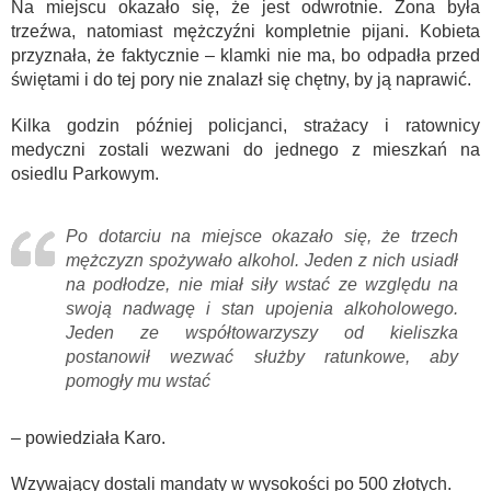
Na miejscu okazało się, że jest odwrotnie. Żona była
trzeźwa, natomiast mężczyźni kompletnie pijani. Kobieta
przyznała, że faktycznie – klamki nie ma, bo odpadła przed
świętami i do tej pory nie znalazł się chętny, by ją naprawić.
Kilka godzin później policjanci, strażacy i ratownicy
medyczni zostali wezwani do jednego z mieszkań na
osiedlu Parkowym.
Po dotarciu na miejsce okazało się, że trzech
mężczyzn spożywało alkohol. Jeden z nich usiadł
na podłodze, nie miał siły wstać ze względu na
swoją nadwagę i stan upojenia alkoholowego.
Jeden ze współtowarzyszy od kieliszka
postanowił wezwać służby ratunkowe, aby
pomogły mu wstać
– powiedziała Karo.
Wzywający dostali mandaty w wysokości po 500 złotych.