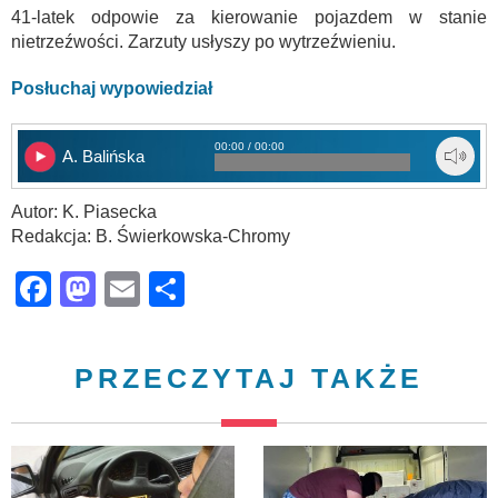
41-latek odpowie za kierowanie pojazdem w stanie
nietrzeźwości. Zarzuty usłyszy po wytrzeźwieniu.
Posłuchaj wypowiedział
00:00 / 00:00
A. Balińska
Autor: K. Piasecka
Redakcja: B. Świerkowska-Chromy
Facebook
Mastodon
Email
Share
PRZECZYTAJ TAKŻE