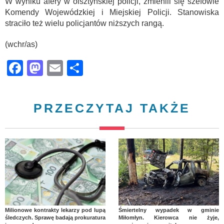
W wyniku afery w olsztyńskiej policji, zmienili się szefowie
Komendy Wojewódzkiej i Miejskiej Policji. Stanowiska
straciło też wielu policjantów niższych rangą.
(wchr/as)
Facebook
Mastodon
Email
Share
PRZECZYTAJ TAKŻE
Milionowe kontrakty lekarzy pod lupą
Śmiertelny wypadek w gminie
śledczych. Sprawę badają prokuratura
Miłomłyn. Kierowca nie żyje,