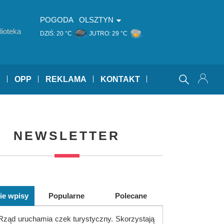
POGODA
OLSZTYN
ioteka
DZIŚ:
20 °C
JUTRO:
29 °C
Y
OPP
REKLAMA
KONTAKT
NEWSLETTER
ie wpisy
Popularne
Polecane
Rząd uruchamia czek turystyczny. Skorzystają