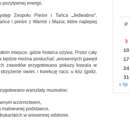
 pozytywnej energii.
stęp Zespołu Pieśni i Tańca „Jedwabno”.
ńce i pieśni z Warmii i Mazur, które najlepiej
P
3
10
kim miejsce, gdzie historia ożywa. Przez cały
nik będzie można posłuchać „wiosennych gawęd
17
nych zawodów przygotowano pokazy kowala w
24
strzyżenie owiec i korekcję racic u kóz (godz.
31
« lip
przygotowano warsztaty muzealne:
dawnym wzornictwem,
na malowanej podstawce,
rukarskich w wiosennej odsłonie.