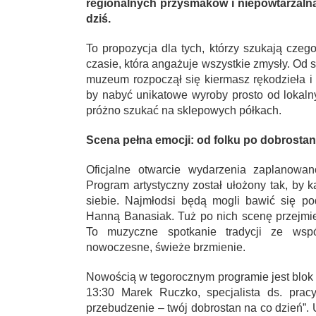
regionalnych przysmaków i niepowtarzalną
dziś.
To propozycja dla tych, którzy szukają czeg
czasie, która angażuje wszystkie zmysły. Od 
muzeum rozpoczął się kiermasz rękodzieła i
by nabyć unikatowe wyroby prosto od lokal
próżno szukać na sklepowych półkach.
Scena pełna emocji: od folku po dobrostan
Oficjalne otwarcie wydarzenia zaplanowa
Program artystyczny został ułożony tak, by 
siebie. Najmłodsi będą mogli bawić się pod
Hanną Banasiak. Tuż po nich scenę przejmi
To muzyczne spotkanie tradycji ze wspó
nowoczesne, świeże brzmienie.
Nowością w tegorocznym programie jest blok
13:30 Marek Ruczko, specjalista ds. prac
przebudzenie – twój dobrostan na co dzień”.