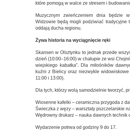
które pomogą w walce ze stresem i budowaniu
Muzycznym zwieńczeniem dnia będzie wy
Widzowie będą mogli podziwiać tradycyjne ta
oddają ducha regionu.
Żywa historia na wyciągnięcie ręki
Skansen w Olsztynku to jednak przede wszyst
dzień (10:00–16:00) w chałupie ze wsi Choj
wiejskiego kabatka”. Dla miłośników daw
kuźni z Bielicy oraz niezwykle widowiskowe 
11:00 i 13:00).
Dla tych, którzy wolą samodzielnie tworzyć, 
Wiosenne kafelki – ceramiczna przygoda z 
Świeczka z węzy – warsztaty pszczelarskie 
Wędrowny drukarz – nauka dawnych technik d
Wydarzenie potrwa od godziny 9 do 17.