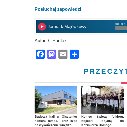
Posłuchaj zapowiedzi
00:00 / 
Jarmark Majówkowy
Autor: Ł. Sadlak
Facebook
Mastodon
Email
Share
PRZECZY
Budowa hali w Olsztynku
Koniec święta folkloru.
nabiera tempa. Teraz czas
Najlepsi pojadą do
na wykończenie wnętrza
Kazimierza Dolnego