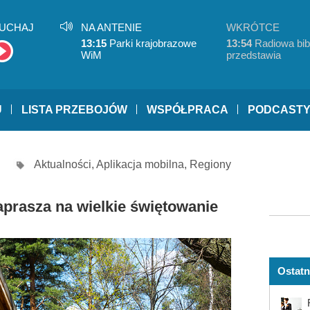
UCHAJ
NA ANTENIE
WKRÓTCE
13:15
Parki krajobrazowe
13:54
Radiowa bibl
WiM
przedstawia
U
LISTA PRZEBOJÓW
WSPÓŁPRACA
PODCAST
Aktualności
,
Aplikacja mobilna
,
Regiony
prasza na wielkie świętowanie
Ostatn