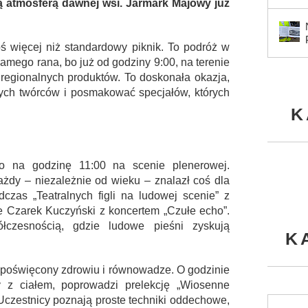
 atmosferą dawnej wsi. Jarmark Majowy już
oś więcej niż standardowy piknik. To podróż w
samego rana, bo już od godziny 9:00, na terenie
 regionalnych produktów. To doskonała okazja,
nych twórców i posmakować specjałów, których
K
no na godzinę 11:00 na scenie plenerowej.
każdy – niezależnie od wieku – znalazł coś dla
czas „Teatralnych figli na ludowej scenie” z
e Czarek Kuczyński z koncertem „Czułe echo”.
łczesnością, gdzie ludowe pieśni zyskują
K
 poświęcony zdrowiu i równowadze. O godzinie
y z ciałem, poprowadzi prelekcję „Wiosenne
 Uczestnicy poznają proste techniki oddechowe,