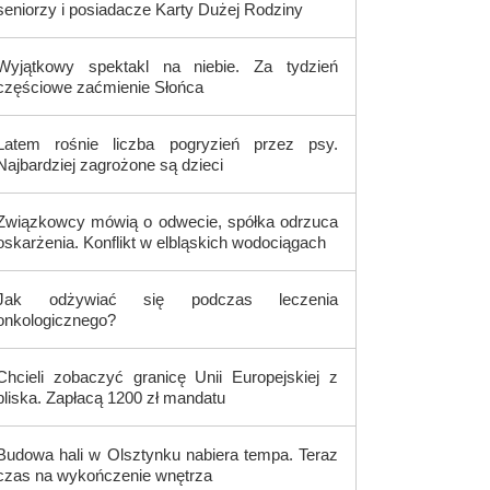
seniorzy i posiadacze Karty Dużej Rodziny
Wyjątkowy spektakl na niebie. Za tydzień
częściowe zaćmienie Słońca
Latem rośnie liczba pogryzień przez psy.
Najbardziej zagrożone są dzieci
Związkowcy mówią o odwecie, spółka odrzuca
oskarżenia. Konflikt w elbląskich wodociągach
Jak odżywiać się podczas leczenia
onkologicznego?
Chcieli zobaczyć granicę Unii Europejskiej z
bliska. Zapłacą 1200 zł mandatu
Budowa hali w Olsztynku nabiera tempa. Teraz
czas na wykończenie wnętrza