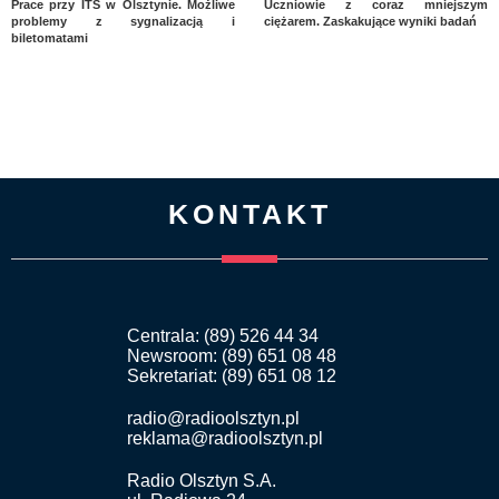
Prace przy ITS w Olsztynie. Możliwe
Uczniowie z coraz mniejszym
problemy z sygnalizacją i
ciężarem. Zaskakujące wyniki badań
biletomatami
KONTAKT
Centrala: (89) 526 44 34
Newsroom: (89) 651 08 48
Sekretariat: (89) 651 08 12
radio@radioolsztyn.pl
reklama@radioolsztyn.pl
Radio Olsztyn S.A.