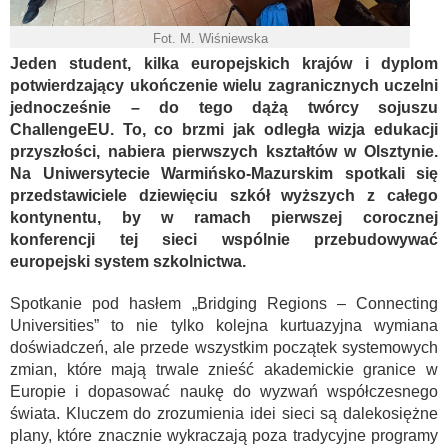
Fot. M. Wiśniewska
Jeden student, kilka europejskich krajów i dyplom
potwierdzający ukończenie wielu zagranicznych uczelni
jednocześnie – do tego dążą twórcy sojuszu
ChallengeEU. To, co brzmi jak odległa wizja edukacji
przyszłości, nabiera pierwszych kształtów w Olsztynie.
Na Uniwersytecie Warmińsko-Mazurskim spotkali się
przedstawiciele dziewięciu szkół wyższych z całego
kontynentu, by w ramach pierwszej corocznej
konferencji tej sieci wspólnie przebudowywać
europejski system szkolnictwa.
Spotkanie pod hasłem „Bridging Regions – Connecting
Universities” to nie tylko kolejna kurtuazyjna wymiana
doświadczeń, ale przede wszystkim początek systemowych
zmian, które mają trwale znieść akademickie granice w
Europie i dopasować naukę do wyzwań współczesnego
świata. Kluczem do zrozumienia idei sieci są dalekosiężne
plany, które znacznie wykraczają poza tradycyjne programy