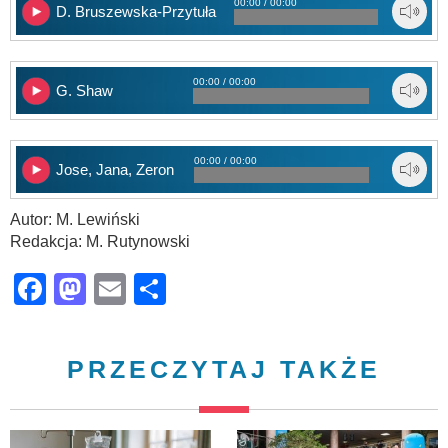
00:00 / 00:00
D. Bruszewska-Przytuła
00:00 / 00:00
G. Shaw
00:00 / 00:00
Jose, Jana, Zeron
Autor: M. Lewiński
Redakcja: M. Rutynowski
Facebook
Mastodon
Email
Share
PRZECZYTAJ TAKŻE