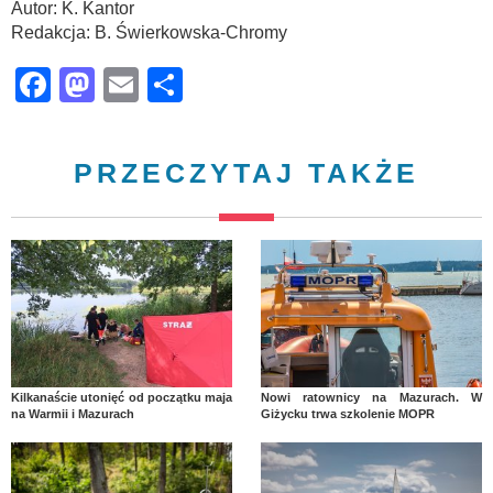
Autor: K. Kantor
Redakcja: B. Świerkowska-Chromy
Facebook
Mastodon
Email
Share
PRZECZYTAJ TAKŻE
Kilkanaście utonięć od początku maja
Nowi ratownicy na Mazurach. W
na Warmii i Mazurach
Giżycku trwa szkolenie MOPR