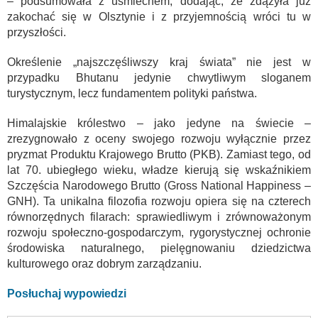
– podsumowała z uśmiechem, dodając, że zdążyła już
zakochać się w Olsztynie i z przyjemnością wróci tu w
przyszłości.
Określenie „najszczęśliwszy kraj świata” nie jest w
przypadku Bhutanu jedynie chwytliwym sloganem
turystycznym, lecz fundamentem polityki państwa.
Himalajskie królestwo – jako jedyne na świecie –
zrezygnowało z oceny swojego rozwoju wyłącznie przez
pryzmat Produktu Krajowego Brutto (PKB). Zamiast tego, od
lat 70. ubiegłego wieku, władze kierują się wskaźnikiem
Szczęścia Narodowego Brutto (Gross National Happiness –
GNH). Ta unikalna filozofia rozwoju opiera się na czterech
równorzędnych filarach: sprawiedliwym i zrównoważonym
rozwoju społeczno-gospodarczym, rygorystycznej ochronie
środowiska naturalnego, pielęgnowaniu dziedzictwa
kulturowego oraz dobrym zarządzaniu.
Posłuchaj wypowiedzi