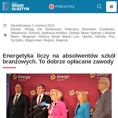
POSŁUCHAJ
Opublikowany 2 czerwca 2022
Olsztyn
,
Elbląg
,
Ełk
,
Bartoszyce
,
Polecane
,
Braniewo
,
Działdowo
,
Aktualności
,
Giżycko
,
Aplikacja mobilna
,
Gołdap
,
Iława
,
Kętrzyn
,
Lidzbark
Warm.
,
Mrągowo
,
Nidzica
,
Nowe Miasto Lub.
,
Olecko
,
Ostróda
,
Pisz
,
Szczytno
,
Węgorzewo
,
Region
,
Regiony
Energetyka liczy na absolwentów szkół
branżowych. To dobrze opłacane zawody