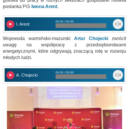
gotowa do pracy w różnych sektorach gospodarki mówiła
posłanka PiS
Iwona Arent
.
00:00 / 00:00
I. Arent
Wojewoda warmińsko-mazurski
Artur Chojecki
zwrócił
uwagę na współpracę z przedsiębiorstwami
energetycznymi, które odgrywają znaczącą rolę w rozwoju
młodych ludzi.
00:00 / 00:00
A. Chojecki