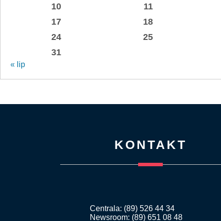
10
11
17
18
24
25
31
« lip
KONTAKT
Centrala: (89) 526 44 34
Newsroom: (89) 651 08 48