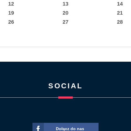
12
13
14
19
20
21
26
27
28
SOCIAL
Dołącz do nas