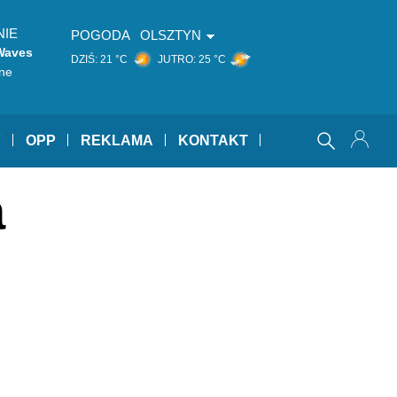
NIE
POGODA
OLSZTYN
Waves
DZIŚ:
21 °C
JUTRO:
25 °C
ne
Y
OPP
REKLAMA
KONTAKT
a