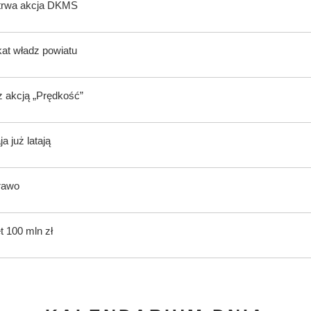
 trwa akcja DKMS
kat władz powiatu
z akcją „Prędkość”
 już latają
rawo
t 100 mln zł