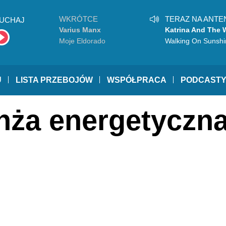
WKRÓTCE
TERAZ NA ANTE
UCHAJ
Varius Manx
Katrina And The 
Moje Eldorado
Walking On Sunshi
U
LISTA PRZEBOJÓW
WSPÓŁPRACA
PODCAST
anża energetyczn