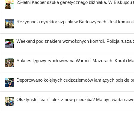
22-letni Kacper szuka genetycznego bliźniaka. W Biskupcu
Rezygnacja dyrektor szpitala w Bartoszycach. Jest komuni
Weekend pod znakiem wzmożonych kontroli. Policja rusza 
Sukces lęgowy rybołowów na Warmii i Mazurach. Koral i Maja
Deportowano kolejnych cudzoziemców łamiących polskie p
Olsztyński Teatr Lalek z nową siedzibą? Ma być warta nawe