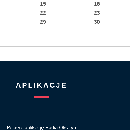
15
16
22
23
29
30
APLIKACJE
Pobierz aplikację Radia Olsztyn