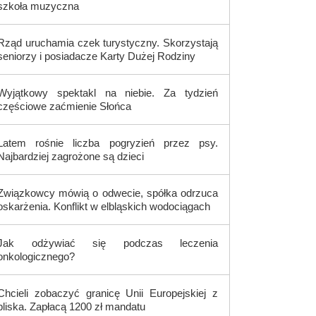
szkoła muzyczna
Rząd uruchamia czek turystyczny. Skorzystają
seniorzy i posiadacze Karty Dużej Rodziny
Wyjątkowy spektakl na niebie. Za tydzień
częściowe zaćmienie Słońca
Latem rośnie liczba pogryzień przez psy.
Najbardziej zagrożone są dzieci
Związkowcy mówią o odwecie, spółka odrzuca
oskarżenia. Konflikt w elbląskich wodociągach
Jak odżywiać się podczas leczenia
onkologicznego?
Chcieli zobaczyć granicę Unii Europejskiej z
bliska. Zapłacą 1200 zł mandatu