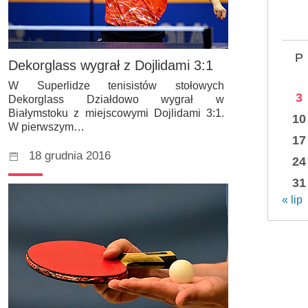
P
Dekorglass wygrał z Dojlidami 3:1
W Superlidze tenisistów stołowych
3
Dekorglass Działdowo wygrał w
Białymstoku z miejscowymi Dojlidami 3:1.
10
W pierwszym…
17
18 grudnia 2016
24
31
« lip