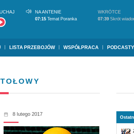
UCHAJ
NA ANTENIE
WKRÓTCE
07:15
Temat Poranka
07:39
Skrót wiado
U
LISTA PRZEBOJÓW
WSPÓŁPRACA
PODCAST
STOŁOWY
8 lutego 2017
Ostatn