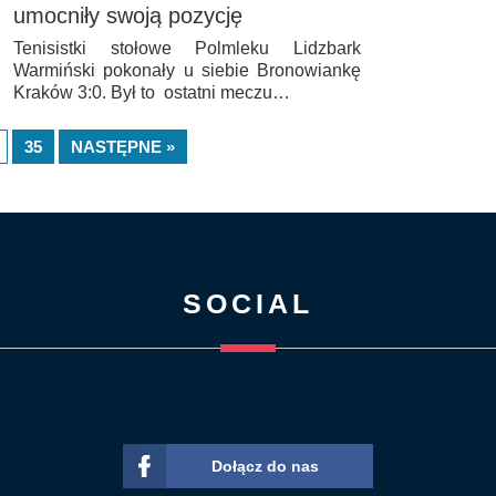
umocniły swoją pozycję
Tenisistki stołowe Polmleku Lidzbark
Warmiński pokonały u siebie Bronowiankę
Kraków 3:0. Był to ostatni meczu…
35
NASTĘPNE »
SOCIAL
Dołącz do nas