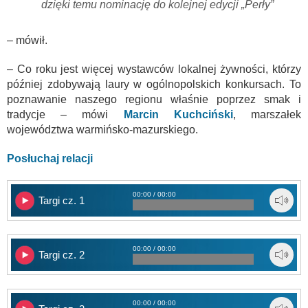
dzięki temu nominację do kolejnej edycji „Perły”
– mówił.
– Co roku jest więcej wystawców lokalnej żywności, którzy
później zdobywają laury w ogólnopolskich konkursach. To
poznawanie naszego regionu właśnie poprzez smak i
tradycje – mówi
Marcin Kuchciński
, marszałek
województwa warmińsko-mazurskiego.
Posłuchaj relacji
00:00 / 00:00
Targi cz. 1
00:00 / 00:00
Targi cz. 2
00:00 / 00:00