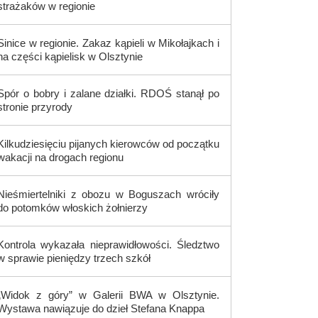
strażaków w regionie
Sinice w regionie. Zakaz kąpieli w Mikołajkach i
na części kąpielisk w Olsztynie
Spór o bobry i zalane działki. RDOŚ stanął po
stronie przyrody
Kilkudziesięciu pijanych kierowców od początku
wakacji na drogach regionu
Nieśmiertelniki z obozu w Boguszach wróciły
do potomków włoskich żołnierzy
Kontrola wykazała nieprawidłowości. Śledztwo
w sprawie pieniędzy trzech szkół
„Widok z góry” w Galerii BWA w Olsztynie.
Wystawa nawiązuje do dzieł Stefana Knappa