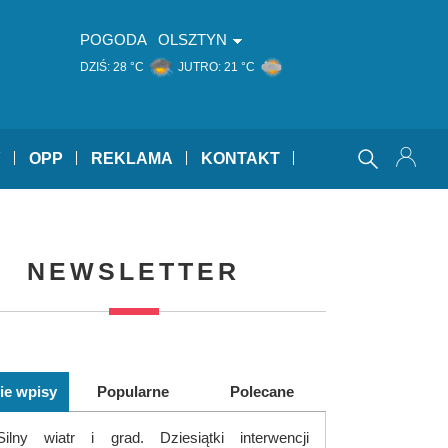
POGODA
OLSZTYN
DZIŚ:
28 °C
JUTRO:
21 °C
Y
OPP
REKLAMA
KONTAKT
NEWSLETTER
ie wpisy
Popularne
Polecane
Silny wiatr i grad. Dziesiątki interwencji