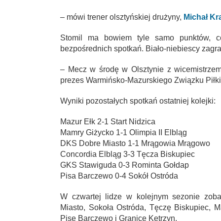
– mówi trener olsztyńskiej drużyny,
Michał Kr
Stomil ma bowiem tyle samo punktów, co 
bezpośrednich spotkań. Biało-niebiescy zagr
– Mecz w środę w Olsztynie z wicemistrzem
prezes Warmińsko-Mazurskiego Związku Piłk
Wyniki pozostałych spotkań ostatniej kolejki:
Mazur Ełk 2-1 Start Nidzica
Mamry Giżycko 1-1 Olimpia II Elbląg
DKS Dobre Miasto 1-1 Mrągowia Mrągowo
Concordia Elbląg 3-3 Tęcza Biskupiec
GKS Stawiguda 0-3 Rominta Gołdap
Pisa Barczewo 0-4 Sokół Ostróda
W czwartej lidze w kolejnym sezonie zob
Miasto, Sokoła Ostróda, Tęczę Biskupiec, M
Pisę Barczewo i Granicę Kętrzyn.