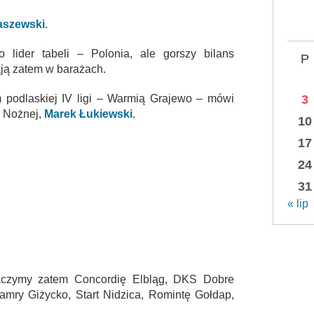
aszewski
.
lider tabeli – Polonia, ale gorszy bilans
P
ają zatem w barażach.
3
 podlaskiej IV ligi – Warmią Grajewo – mówi
i Nożnej,
Marek Łukiewski
.
10
17
24
31
« lip
aczymy zatem Concordię Elbląg, DKS Dobre
amry Giżycko, Start Nidzica, Romintę Gołdap,