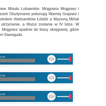
owe Miasto Lubawskie. Mrągowia Mrągowo i
eżeli Olsztynianie pokonają Warmię Grajewo i
okołem Aleksandrów Łódzki a Mazovią Mińsk
utrzymanie, a Mazur zostanie w IV lidze. W
z Mrągowa spadnie do klasy okręgowej, gdzie
-em Stawiguda.
00:00
00:00
00:00