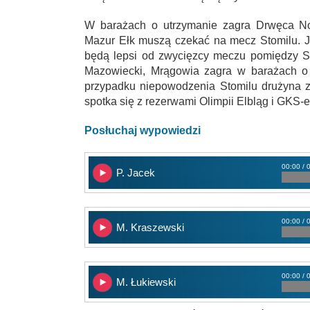
W barażach o utrzymanie zagra Drwęca N
Mazur Ełk muszą czekać na mecz Stomilu. J
będą lepsi od zwycięzcy meczu pomiędzy S
Mazowiecki, Mrągowia zagra w barażach o 
przypadku niepowodzenia Stomilu drużyna 
spotka się z rezerwami Olimpii Elbląg i GKS
Posłuchaj wypowiedzi
00:00 / 
P. Jacek
00:00 / 
M. Kraszewski
00:00 / 
M. Łukiewski