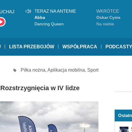
TERAZ NA ANTENIE
WKRÓTCE
UCHAJ
Abba
Oskar Cyms
Dancing Queen
Na niebie
U
LISTA PRZEBOJÓW
WSPÓŁPRACA
PODCAST
Piłka nożna
,
Aplikacja mobilna
,
Sport
Rozstrzygnięcia w IV lidze
Ostatn