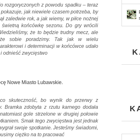
było rozgoryczonych z powodu spadku – teraz
 pokazuje, jak niewiele czasem potrzeba, by
ł zaledwie rok, a jak wiemy, w piłce nożnej
a świetną końcówkę sezonu. Do gry wrócili
iedzieliśmy, że to będzie trudny mecz, ale
, że sobie poradzimy. Tak jak w wielu
harakterowi i determinacji w końcówce udało
K
 i odnieść zwycięstwo
węcę Nowe Miasto Lubawskie.
eco skuteczność, bo wynik do przerwy z
K
y. Bramka zdobyta z rzutu karnego dodała
natomiast gole strzelone w drugiej połowie
tkaniem. Smak tego zwycięstwa jest jednak
 wygrał swoje spotkanie. Jesteśmy świadomi,
musimy ciężko na to pracować