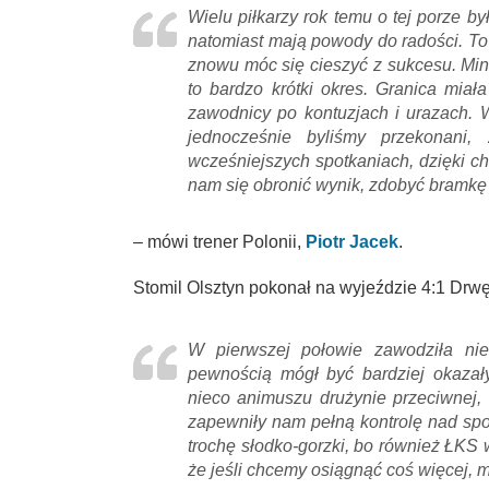
Wielu piłkarzy rok temu o tej porze 
natomiast mają powody do radości. To
znowu móc się cieszyć z sukcesu. Miną
to bardzo krótki okres. Granica miał
zawodnicy po kontuzjach i urazach. W
jednocześnie byliśmy przekonani
wcześniejszych spotkaniach, dzięki c
nam się obronić wynik, zdobyć bramkę
– mówi trener Polonii,
Piotr Jacek
.
Stomil Olsztyn pokonał na wyjeździe 4:1 Dr
W pierwszej połowie zawodziła ni
pewnością mógł być bardziej okazał
nieco animuszu drużynie przeciwnej, 
zapewniły nam pełną kontrolę nad spo
trochę słodko-gorzki, bo również ŁKS
że jeśli chcemy osiągnąć coś więcej, 