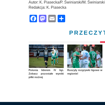
Autor: K. Piasecka/P. Świniarski/M. Świniarski
Redakcja: K. Piasecka
Facebook
Mastodon
Email
Share
PRZECZY
Polonia liderem IV ligi.
Ruszyły rozgrywki ligowe w
Zobacz pozostałe wyniki
regionie!
piłki nożnej