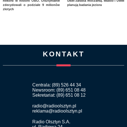
Rekord w historii OBO. Olsztynianie
Ukiel zarasta moczarką. Miasto i UWM
zdecydowali o podziale 9 milionów
planują badania jeziora
złotych
KONTAKT
Centrala: (89) 526 44 34
Newsroom: (89) 651 08 48
Sekretariat: (89) 651 08 12
radio@radioolsztyn.pl
reklama@radioolsztyn.pl
Radio Olsztyn S.A.
ul. Radiowa 24