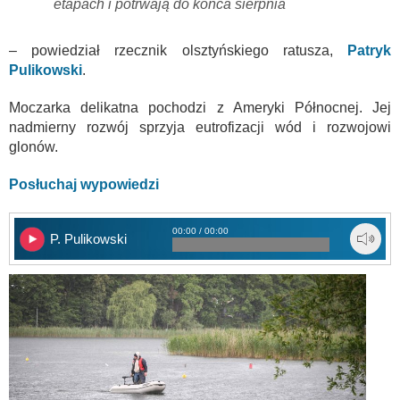
etapach i potrwają do końca sierpnia
– powiedział rzecznik olsztyńskiego ratusza,
Patryk
Pulikowski
.
Moczarka delikatna pochodzi z Ameryki Północnej. Jej
nadmierny rozwój sprzyja eutrofizacji wód i rozwojowi
glonów.
Posłuchaj wypowiedzi
00:00 / 00:00
P. Pulikowski