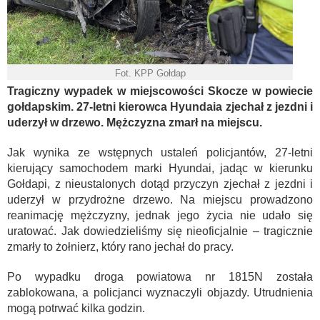
Fot. KPP Gołdap
Tragiczny wypadek w miejscowości Skocze w powiecie
gołdapskim. 27-letni kierowca Hyundaia zjechał z jezdni i
uderzył w drzewo. Mężczyzna zmarł na miejscu.
Jak wynika ze wstępnych ustaleń policjantów, 27-letni
kierujący samochodem marki Hyundai, jadąc w kierunku
Gołdapi, z nieustalonych dotąd przyczyn zjechał z jezdni i
uderzył w przydrożne drzewo. Na miejscu prowadzono
reanimację mężczyzny, jednak jego życia nie udało się
uratować. Jak dowiedzieliśmy się nieoficjalnie – tragicznie
zmarły to żołnierz, który rano jechał do pracy.
Po wypadku droga powiatowa nr 1815N została
zablokowana, a policjanci wyznaczyli objazdy. Utrudnienia
mogą potrwać kilka godzin.