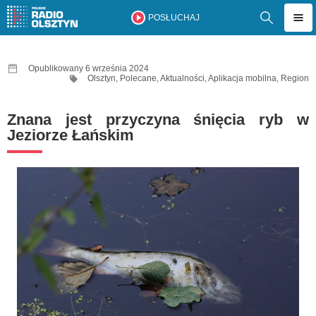
POSŁUCHAJ
Opublikowany 6 września 2024
Olsztyn
,
Polecane
,
Aktualności
,
Aplikacja mobilna
,
Region
Znana jest przyczyna śnięcia ryb w
Jeziorze Łańskim