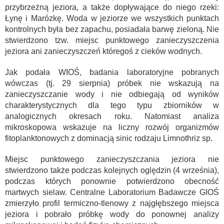
przybrzeżną jeziora, a także dopływające do niego rzeki:
Łynę i Marózkę. Woda w jeziorze we wszystkich punktach
kontrolnych była bez zapachu, posiadała barwę zieloną. Nie
stwierdzono tzw. miejsc punktowego zanieczyszczenia
jeziora ani zanieczyszczeń któregoś z cieków wodnych.
Jak podała WIOŚ, badania laboratoryjne pobranych
wówczas (tj. 29 sierpnia) próbek nie wskazują na
zanieczyszczanie wody i nie odbiegają od wyników
charakterystycznych dla tego typu zbiorników w
analogicznych okresach roku. Natomiast analiza
mikroskopowa wskazuje na liczny rozwój organizmów
fitoplanktonowych z dominacją sinic rodzaju Limnothriz sp.
Miejsc punktowego zanieczyszczania jeziora nie
stwierdzono także podczas kolejnych oględzin (4 września),
podczas których ponownie potwierdzono obecność
martwych sielaw. Centralne Laboratorium Badawcze GIOŚ
zmierzyło profil termiczno-tlenowy z najgłębszego miejsca
jeziora i pobrało próbkę wody do ponownej analizy