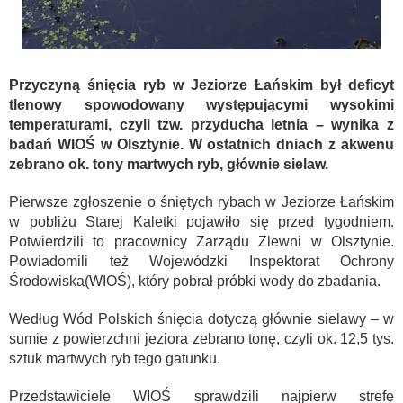
Przyczyną śnięcia ryb w Jeziorze Łańskim był deficyt
tlenowy spowodowany występującymi wysokimi
temperaturami, czyli tzw. przyducha letnia – wynika z
badań WIOŚ w Olsztynie. W ostatnich dniach z akwenu
zebrano ok. tony martwych ryb, głównie sielaw.
Pierwsze zgłoszenie o śniętych rybach w Jeziorze Łańskim
w pobliżu Starej Kaletki pojawiło się przed tygodniem.
Potwierdzili to pracownicy Zarządu Zlewni w Olsztynie.
Powiadomili też Wojewódzki Inspektorat Ochrony
Środowiska(WIOŚ), który pobrał próbki wody do zbadania.
Według Wód Polskich śnięcia dotyczą głównie sielawy – w
sumie z powierzchni jeziora zebrano tonę, czyli ok. 12,5 tys.
sztuk martwych ryb tego gatunku.
Przedstawiciele WIOŚ sprawdzili najpierw strefę