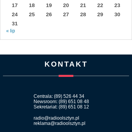
17
18
19
20
21
22
23
24
25
26
27
28
29
30
31
« lip
KONTAKT
Centrala: (89) 526 44 34
Newsroom: (89) 651 08 48
Sekretariat: (89) 651 08 12
radio@radioolsztyn.pl
reklama@radioolsztyn.pl