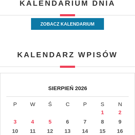
KALENDARIUM DNIA
ZOBACZ KALENDARIUM
KALENDARZ WPISÓW
SIERPIEŃ 2026
P
W
Ś
C
P
S
N
1
2
3
4
5
6
7
8
9
10
11
12
13
14
15
16