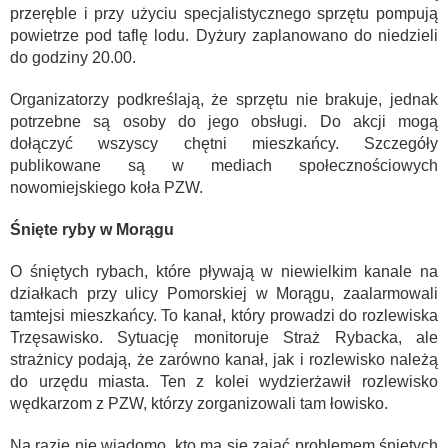
przeręble i przy użyciu specjalistycznego sprzętu pompują
powietrze pod taflę lodu. Dyżury zaplanowano do niedzieli
do godziny 20.00.
Organizatorzy podkreślają, że sprzętu nie brakuje, jednak
potrzebne są osoby do jego obsługi. Do akcji mogą
dołączyć wszyscy chętni mieszkańcy. Szczegóły
publikowane są w mediach społecznościowych
nowomiejskiego koła PZW.
Śnięte ryby w Morągu
O śniętych rybach, które pływają w niewielkim kanale na
działkach przy ulicy Pomorskiej w Morągu, zaalarmowali
tamtejsi mieszkańcy. To kanał, który prowadzi do rozlewiska
Trzęsawisko. Sytuację monitoruje Straż Rybacka, ale
strażnicy podają, że zarówno kanał, jak i rozlewisko należą
do urzędu miasta. Ten z kolei wydzierżawił rozlewisko
wędkarzom z PZW, którzy zorganizowali tam łowisko.
Na razie nie wiadomo, kto ma się zająć problemem śniętych