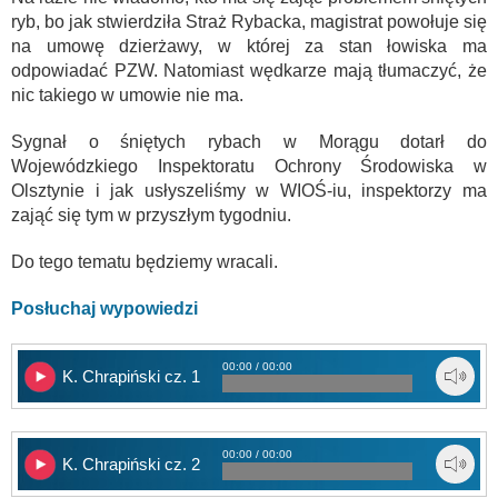
ryb, bo jak stwierdziła Straż Rybacka, magistrat powołuje się
na umowę dzierżawy, w której za stan łowiska ma
odpowiadać PZW. Natomiast wędkarze mają tłumaczyć, że
nic takiego w umowie nie ma.
Sygnał o śniętych rybach w Morągu dotarł do
Wojewódzkiego Inspektoratu Ochrony Środowiska w
Olsztynie i jak usłyszeliśmy w WIOŚ-iu, inspektorzy ma
zająć się tym w przyszłym tygodniu.
Do tego tematu będziemy wracali.
Posłuchaj wypowiedzi
00:00 / 00:00
K. Chrapiński cz. 1
00:00 / 00:00
K. Chrapiński cz. 2