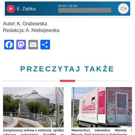
00:00 / 00:00
E. Ziębka
Autor: K. Grabowska
Redakcja: A. Niebojewska
Facebook
Mastodon
Email
Share
PRZECZYTAJ TAKŻE
Związkowcy mówią o odwecie, spółka
Mammobus odwiedza Warmię i
odrzuca oskarżenia. Konflikt w
Mazury. Dziś badania w Dąbrównie