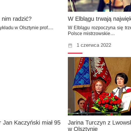
z nim radzić?
W Elblągu trwają najwi
ykładu w Olsztynie prof.…
W Elblągu rozpoczyna się trz
Polsce mistrzowskie…
1 czerwca 2022
or Jan Kaczyński miał 95
Jarina Turczyn z Lwowsk
w Olsztynie