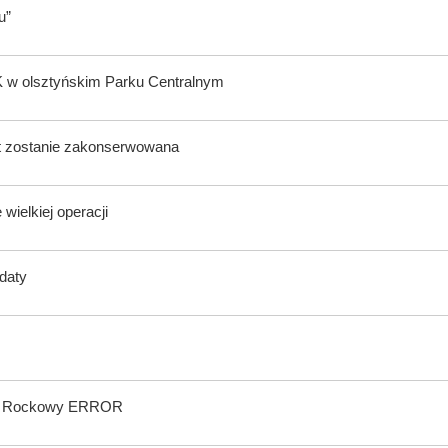
u”
K w olsztyńskim Parku Centralnym
lat zostanie zakonserwowana
wielkiej operacji
ndaty
wal Rockowy ERROR