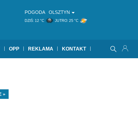
POGODA
OLSZTYN
DZIŚ:
12 °C
JUTRO:
25 °C
Y
OPP
REKLAMA
KONTAKT
 »