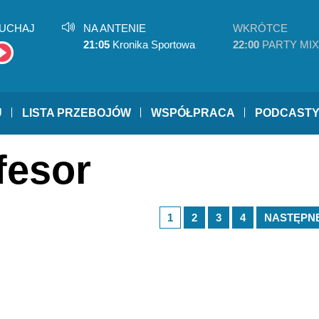
UCHAJ
NA ANTENIE
WKRÓTCE
21:05
Kronika Sportowa
22:00
PARTY MIX
U
LISTA PRZEBOJÓW
WSPÓŁPRACA
PODCAST
fesor
1
2
3
4
NASTĘPNE