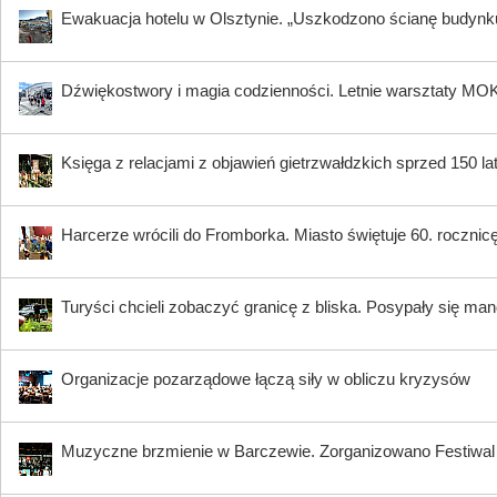
Ewakuacja hotelu w Olsztynie. „Uszkodzono ścianę budynk
Dźwiękostwory i magia codzienności. Letnie warsztaty MO
Księga z relacjami z objawień gietrzwałdzkich sprzed 150 
Harcerze wrócili do Fromborka. Miasto świętuje 60. rocznicę 
Turyści chcieli zobaczyć granicę z bliska. Posypały się ma
Organizacje pozarządowe łączą siły w obliczu kryzysów
Muzyczne brzmienie w Barczewie. Zorganizowano Festi