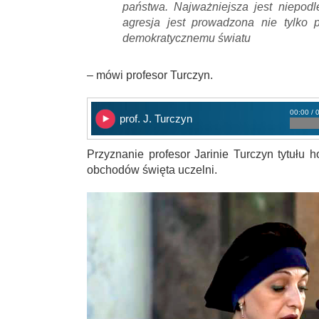
państwa. Najważniejsza jest niepod
agresja jest prowadzona nie tylko 
demokratycznemu światu
– mówi profesor Turczyn.
00:00 / 
prof. J. Turczyn
Przyznanie profesor Jarinie Turczyn tytuł
obchodów święta uczelni.