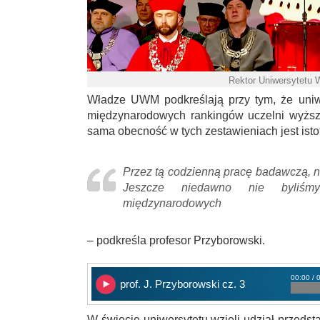
Rektor Uniwersytetu
Władze UWM podkreślają przy tym, że uniw
międzynarodowych rankingów uczelni wyższy
sama obecność w tych zestawieniach jest isto
Przez tą codzienną pracę badawczą, n
Jeszcze niedawno nie byliśm
międzynarodowych
– podkreśla profesor Przyborowski.
00:00 / 
prof. J. Przyborowski cz. 3
W święcie uniwersytetu wzięli udział przedst