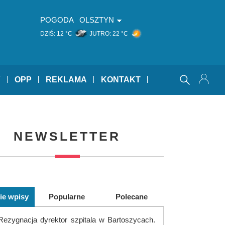
POGODA
OLSZTYN
DZIŚ:
12 °C
JUTRO:
22 °C
Y
OPP
REKLAMA
KONTAKT
NEWSLETTER
ie wpisy
Popularne
Polecane
Rezygnacja dyrektor szpitala w Bartoszycach.