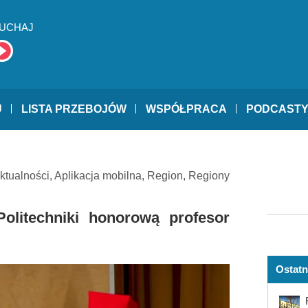
UCHAJ
U
LISTA PRZEBOJÓW
WSPÓŁPRACA
PODCAST
ktualności
,
Aplikacja mobilna
,
Region
,
Regiony
olitechniki honorową profesor
Ostatn