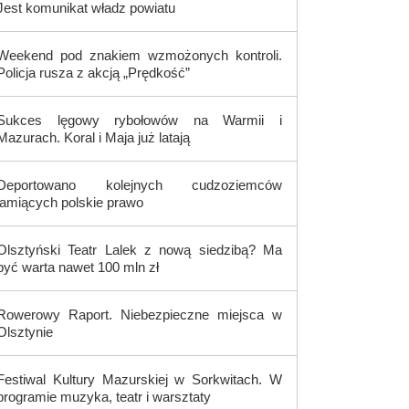
Jest komunikat władz powiatu
Weekend pod znakiem wzmożonych kontroli.
Policja rusza z akcją „Prędkość”
Sukces lęgowy rybołowów na Warmii i
Mazurach. Koral i Maja już latają
Deportowano kolejnych cudzoziemców
łamiących polskie prawo
Olsztyński Teatr Lalek z nową siedzibą? Ma
być warta nawet 100 mln zł
Rowerowy Raport. Niebezpieczne miejsca w
Olsztynie
Festiwal Kultury Mazurskiej w Sorkwitach. W
programie muzyka, teatr i warsztaty