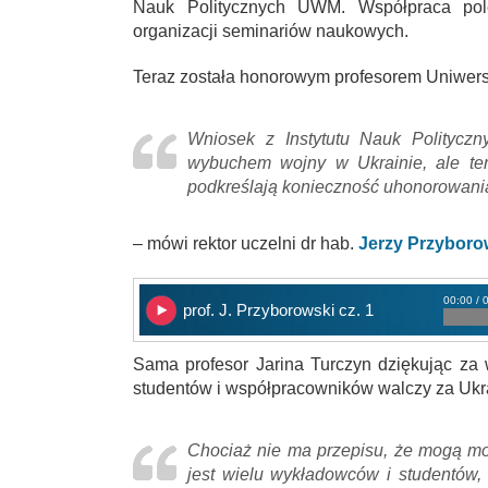
Nauk Politycznych UWM. Współpraca pol
organizacji seminariów naukowych.
Teraz została honorowym profesorem Uniwers
Wniosek z Instytutu Nauk Polityczn
wybuchem wojny w Ukrainie, ale tera
podkreślają konieczność uhonorowani
– mówi rektor uczelni dr hab.
Jerzy Przyboro
00:00 / 
prof. J. Przyborowski cz. 1
Sama profesor Jarina Turczyn dziękując za 
studentów i współpracowników walczy za Ukr
Chociaż nie ma przepisu, że mogą mo
jest wielu wykładowców i studentów, 