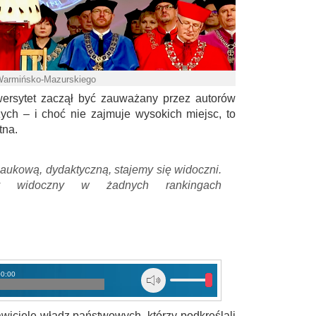
 Warmińsko-Mazurskiego
ersytet zaczął być zauważany przez autorów
ch – i choć nie zajmuje wysokich miejsc, to
tna.
aukową, dydaktyczną, stajemy się widoczni.
y widoczny w żadnych rankingach
00:00
awiciele władz państwowych, którzy podkreślali