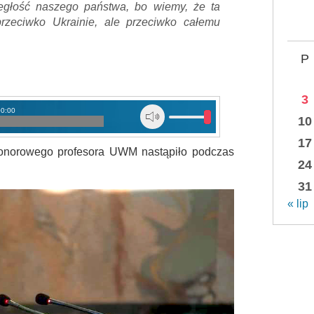
ległość naszego państwa, bo wiemy, że ta
przeciwko Ukrainie, ale przeciwko całemu
P
3
00:00
10
17
u honorowego profesora UWM nastąpiło podczas
24
31
« lip