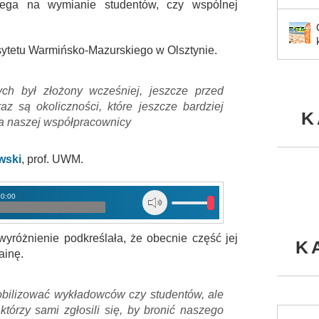
ega na wymianie studentów, czy wspólnej
ytetu Warmińsko-Mazurskiego w Olsztynie.
ych był złożony wcześniej, jeszcze przed
z są okoliczności, które jeszcze bardziej
K
a naszej współpracownicy
wski
, prof. UWM
.
00:00
wyróżnienie podkreślała, że obecnie część jej
K
ainę.
bilizować wykładowców czy studentów, ale
którzy sami zgłosili się, by bronić naszego