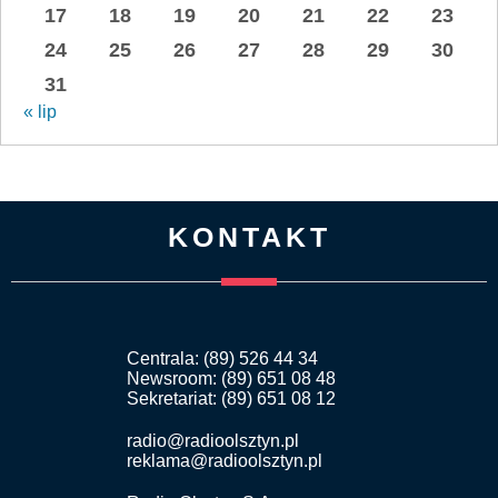
17
18
19
20
21
22
23
24
25
26
27
28
29
30
31
« lip
KONTAKT
Centrala: (89) 526 44 34
Newsroom: (89) 651 08 48
Sekretariat: (89) 651 08 12
radio@radioolsztyn.pl
reklama@radioolsztyn.pl