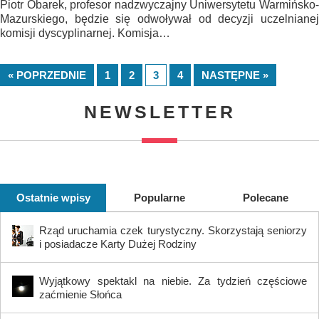
Piotr Obarek, profesor nadzwyczajny Uniwersytetu Warmińsko-
Mazurskiego, będzie się odwoływał od decyzji uczelnianej
komisji dyscyplinarnej. Komisja…
« POPRZEDNIE
1
2
3
4
NASTĘPNE »
NEWSLETTER
Ostatnie wpisy
Popularne
Polecane
Rząd uruchamia czek turystyczny. Skorzystają seniorzy
i posiadacze Karty Dużej Rodziny
Wyjątkowy spektakl na niebie. Za tydzień częściowe
zaćmienie Słońca