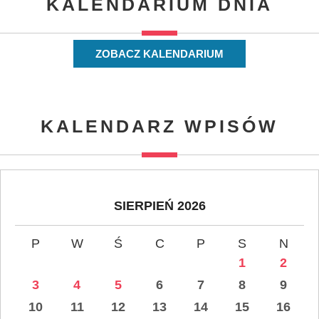
KALENDARIUM DNIA
ZOBACZ KALENDARIUM
KALENDARZ WPISÓW
SIERPIEŃ 2026
P
W
Ś
C
P
S
N
1
2
3
4
5
6
7
8
9
10
11
12
13
14
15
16