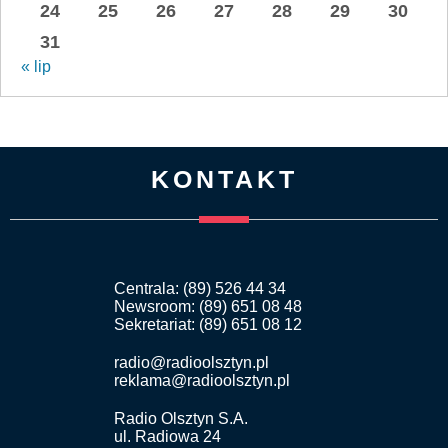
24
25
26
27
28
29
30
31
« lip
KONTAKT
Centrala: (89) 526 44 34
Newsroom: (89) 651 08 48
Sekretariat: (89) 651 08 12
radio@radioolsztyn.pl
reklama@radioolsztyn.pl
Radio Olsztyn S.A.
ul. Radiowa 24