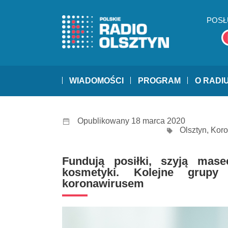
POSŁ
WIADOMOŚCI
PROGRAM
O RADI
Opublikowany 18 marca 2020
Olsztyn
,
Koro
Fundują posiłki, szyją mase
kosmetyki. Kolejne grup
koronawirusem