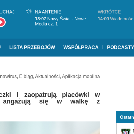
UCHAJ
NA ANTENIE
WKRÓTCE
13:07
Nowy Świat - Nowe
14:00
Wiadomośc
Media cz. 1
U
LISTA PRZEBOJÓW
WSPÓŁPRACA
PODCAST
nawirus
,
Elbląg
,
Aktualności
,
Aplikacja mobilna
czki i zaopatrują placówki w
y angażują się w walkę z
Ostatn