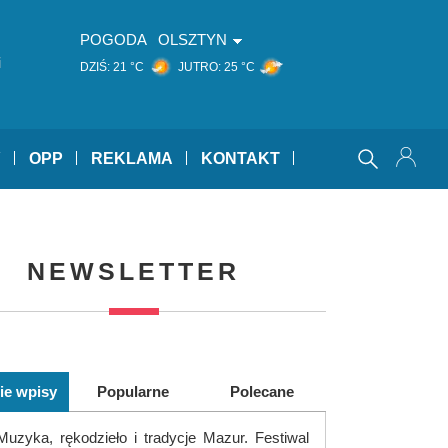
POGODA
OLSZTYN
i
DZIŚ:
21 °C
JUTRO:
25 °C
Y
OPP
REKLAMA
KONTAKT
NEWSLETTER
ie wpisy
Popularne
Polecane
Muzyka, rękodzieło i tradycje Mazur. Festiwal