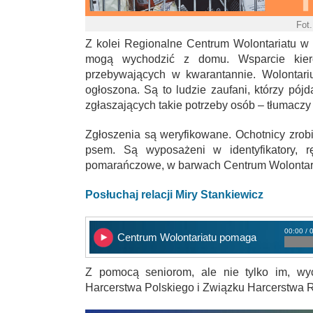
Fot
Z kolei Regionalne Centrum Wolontariatu w 
mogą wychodzić z domu. Wsparcie kiero
przebywających w kwarantannie. Wolontariu
ogłoszona. Są to ludzie zaufani, którzy pój
zgłaszających takie potrzeby osób – tłumaczy
Zgłoszenia są weryfikowane. Ochotnicy zrobi
psem. Są wyposażeni w identyfikatory, 
pomarańczowe, w barwach Centrum Wolontari
Posłuchaj relacji Miry Stankiewicz
00:00 / 
Centrum Wolontariatu pomaga
Z pomocą seniorom, ale nie tylko im, wy
Harcerstwa Polskiego i Związku Harcerstwa R