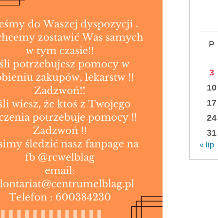
P
3
10
17
24
31
« lip