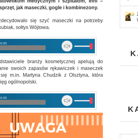
 ratownikom medycznym i szpitalom, inni –
sprzęt, jak maseczki, gogle i kombinezony.
zdecydowało się szyć maseczki na potrzeby
ubiak, sołtys Wójtowa.
00:00
K
stawiciele branży kosmetycznej apelują do
anie swoich zapasów rękawiczek i maseczek
ę m.in. Martyna Chudzik z Olsztyna, która
ięg ogólnopolski.
00:00
K