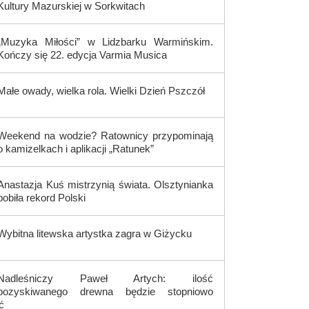
Kultury Mazurskiej w Sorkwitach
„Muzyka Miłości” w Lidzbarku Warmińskim.
Kończy się 22. edycja Varmia Musica
Małe owady, wielka rola. Wielki Dzień Pszczół
Weekend na wodzie? Ratownicy przypominają
o kamizelkach i aplikacji „Ratunek”
Anastazja Kuś mistrzynią świata. Olsztynianka
pobiła rekord Polski
Wybitna litewska artystka zagra w Giżycku
Nadleśniczy Paweł Artych: ilość
pozyskiwanego drewna będzie stopniowo
ć