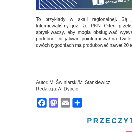
To przykłady w skali regionalnej. Są j
Informowaliśmy już, że PKN Orlen przeksz
spryskiwaczy, aby mogła obsługiwać wytwa
podobnej inicjatywie poinformował na Twit
dwóch tygodniach ma produkować nawet 20 to
Autor: M. Świniarski/M. Stankiewicz
Redakcja: A. Dybcio
Facebook
Mastodon
Email
Share
PRZECZY