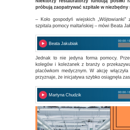
Niektórzy restauratorzy fundują posiłki
próbują zaopatrywać szpitale w niezbędny 
– Koło gospodyń wiejskich „Wójtowianki” 
szpitala pomocy maltańskiej – mówi Beata Jak
00:00 / 
Beata Jakubiak
Jednak to nie jedyna forma pomocy. Przed
kolegów i koleżanek z branży o przekazyw
placówkom medycznym. W akcję włączyła si
przyznaje, że inicjatywa szybko osiągnęła zas
00:00 / 
Martyna Chudzik