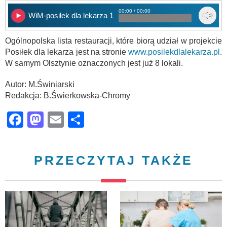
00:00 / 00:00
WiM-posiłek dla lekarza 1
Ogólnopolska lista restauracji, które biorą udział w projekcie
Posiłek dla lekarza jest na stronie
www.posilekdlalekarza.pl
.
W samym Olsztynie oznaczonych jest już 8 lokali.
Autor: M.Świniarski
Redakcja: B.Świerkowska-Chromy
Facebook
Mastodon
Email
Share
PRZECZYTAJ TAKŻE