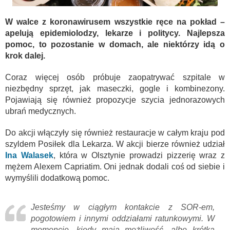
W walce z koronawirusem wszystkie ręce na pokład –
apelują epidemiolodzy, lekarze i politycy. Najlepsza
pomoc, to pozostanie w domach, ale niektórzy idą o
krok dalej.
Coraz więcej osób próbuje zaopatrywać szpitale w
niezbędny sprzęt, jak maseczki, gogle i kombinezony.
Pojawiają się również propozycje szycia jednorazowych
ubrań medycznych.
Do akcji włączyły się również restauracje w całym kraju pod
szyldem Posiłek dla Lekarza. W akcji bierze również udział
Ina Walasek
, która w Olsztynie prowadzi pizzerię wraz z
mężem Alexem Capriatim. Oni jednak dodali coś od siebie i
wymyślili dodatkową pomoc.
Jesteśmy w ciągłym kontakcie z SOR-em,
pogotowiem i innymi oddziałami ratunkowymi. W
momencie, kiedy mają możliwość, albo krótką