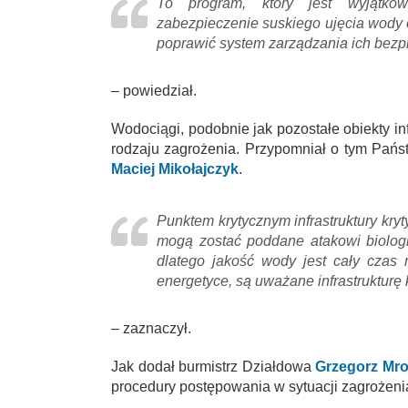
To program, który jest wyjątko
zabezpieczenie suskiego ujęcia wody 
poprawić system zarządzania ich bez
– powiedział.
Wodociągi, podobnie jak pozostałe obiekty in
rodzaju zagrożenia. Przypomniał o tym Pańs
Maciej Mikołajczyk
.
Punktem krytycznym infrastruktury kr
mogą zostać poddane atakowi biolog
dlatego jakość wody jest cały czas 
energetyce, są uważane infrastrukturę 
– zaznaczył.
Jak dodał burmistrz Działdowa
Grzegorz Mro
procedury postępowania w sytuacji zagrożeni