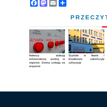
Facebook
Mastodon
Email
Share
PRZECZY
Hakerzy atakują
Szpitale w Iławie i
infrastrukturę wodną w
Działdowie zakończyły
regionie. Gminy czekają na
cyfryzację
wsparcie