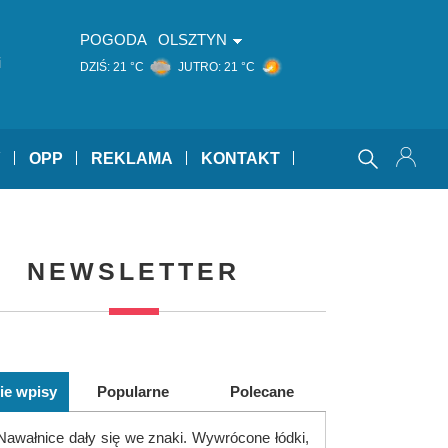
POGODA
OLSZTYN
i
DZIŚ:
21 °C
JUTRO:
21 °C
Y
OPP
REKLAMA
KONTAKT
NEWSLETTER
ie wpisy
Popularne
Polecane
Nawałnice dały się we znaki. Wywrócone łódki,