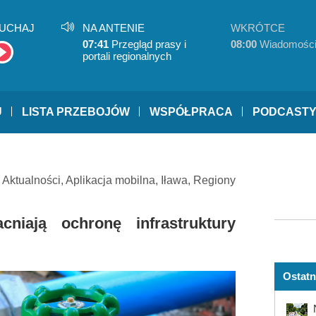
UCHAJ
NA ANTENIE
WKRÓTCE
07:41
Przegląd prasy i
08:00
Wiadomośc
portali regionalnych
U
LISTA PRZEBOJÓW
WSPÓŁPRACA
PODCAST
,
Aktualności
,
Aplikacja mobilna
,
Iława
,
Regiony
iają ochronę infrastruktury
Ostatn