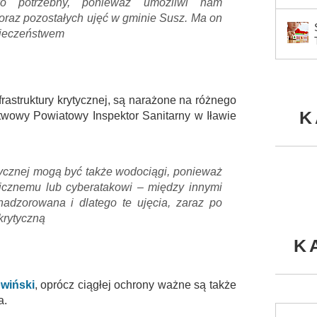
wo potrzebny, ponieważ umożliwi nam
oraz pozostałych ujęć w gminie Susz. Ma on
pieczeństwem
frastruktury krytycznej, są narażone na różnego
K
twowy Powiatowy Inspektor Sanitarny w Iławie
ytycznej mogą być także wodociągi, ponieważ
icznemu lub cyberatakowi – między innymi
nadzorowana i dlatego te ujęcia, zaraz po
krytyczną
K
wiński
, oprócz ciągłej ochrony ważne są także
a.