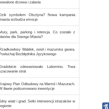
powalone drzewa i zalania
Dzik symbolem Olsztyna? Nowa kampania
miasta wzbudza emocje
Mury, park, parking i retencja. Co zostało z
planów dla Starego Miasta?
Rzadkowłosy Waldek, osioł i mazurska gwara.
Posłuchaj Bezbłędnika Językowego
Gradobicie zdewastowało Lubomino. Trwa
szacowanie strat
Krajowy Plan Odbudowy na Warmii i Mazurach.
W Iławie podsumowano inwestycje
Silny wiatr i grad. Setki interwencji strażaków w
regionie