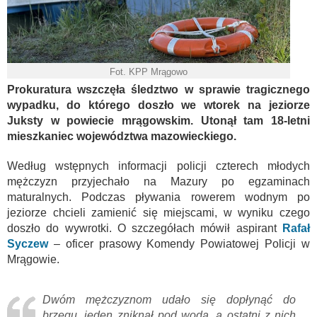
Fot. KPP Mrągowo
Prokuratura wszczęła śledztwo w sprawie tragicznego
wypadku, do którego doszło we wtorek na jeziorze
Juksty w powiecie mrągowskim. Utonął tam 18-letni
mieszkaniec województwa mazowieckiego.
Według wstępnych informacji policji czterech młodych
mężczyzn przyjechało na Mazury po egzaminach
maturalnych. Podczas pływania rowerem wodnym po
jeziorze chcieli zamienić się miejscami, w wyniku czego
doszło do wywrotki. O szczegółach mówił aspirant
Rafał
Syczew
– oficer prasowy Komendy Powiatowej Policji w
Mrągowie.
Dwóm mężczyznom udało się dopłynąć do
brzegu, jeden zniknął pod wodą, a ostatni z nich