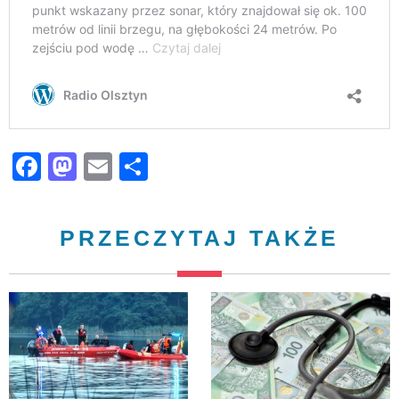
Facebook
Mastodon
Email
Share
PRZECZYTAJ TAKŻE