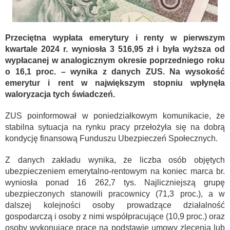
Przeciętna wypłata emerytury i renty w pierwszym
kwartale 2024 r. wyniosła 3 516,95 zł i była wyższa od
wypłacanej w analogicznym okresie poprzedniego roku
o 16,1 proc. – wynika z danych ZUS. Na wysokość
emerytur i rent w największym stopniu wpłynęła
waloryzacja tych świadczeń.
ZUS poinformował w poniedziałkowym komunikacie, że
stabilna sytuacja na rynku pracy przełożyła się na dobrą
kondycję finansową Funduszu Ubezpieczeń Społecznych.
Z danych zakładu wynika, że liczba osób objętych
ubezpieczeniem emerytalno-rentowym na koniec marca br.
wyniosła ponad 16 262,7 tys. Najliczniejszą grupę
ubezpieczonych stanowili pracownicy (71,3 proc.), a w
dalszej kolejności osoby prowadzące działalność
gospodarczą i osoby z nimi współpracujące (10,9 proc.) oraz
osoby wykonujące pracę na podstawie umowy zlecenia lub