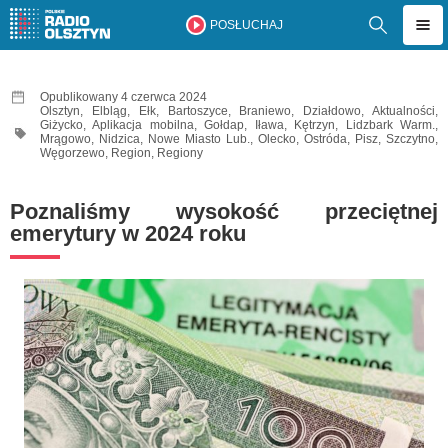
POSŁUCHAJ
Opublikowany 4 czerwca 2024
Olsztyn
,
Elbląg
,
Ełk
,
Bartoszyce
,
Braniewo
,
Działdowo
,
Aktualności
,
Giżycko
,
Aplikacja mobilna
,
Gołdap
,
Iława
,
Kętrzyn
,
Lidzbark Warm.
,
Mrągowo
,
Nidzica
,
Nowe Miasto Lub.
,
Olecko
,
Ostróda
,
Pisz
,
Szczytno
,
Węgorzewo
,
Region
,
Regiony
Poznaliśmy wysokość przeciętnej
emerytury w 2024 roku