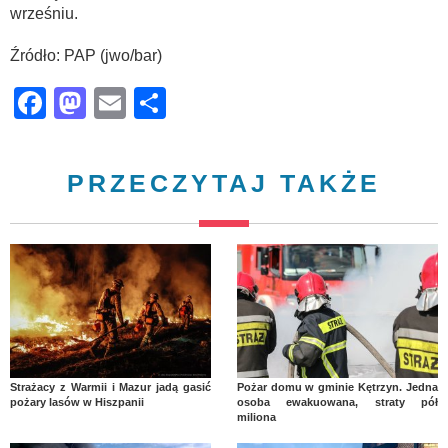
wrześniu.
Źródło: PAP (jwo/bar)
Facebook
Mastodon
Email
Share
PRZECZYTAJ TAKŻE
Strażacy z Warmii i Mazur jadą gasić
Pożar domu w gminie Kętrzyn. Jedna
pożary lasów w Hiszpanii
osoba ewakuowana, straty pół
miliona