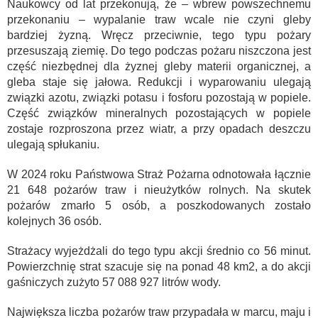
Naukowcy od lat przekonują, że – wbrew powszechnemu
przekonaniu – wypalanie traw wcale nie czyni gleby
bardziej żyzną. Wręcz przeciwnie, tego typu pożary
przesuszają ziemię. Do tego podczas pożaru niszczona jest
część niezbędnej dla żyznej gleby materii organicznej, a
gleba staje się jałowa. Redukcji i wyparowaniu ulegają
związki azotu, związki potasu i fosforu pozostają w popiele.
Część związków mineralnych pozostających w popiele
zostaje rozproszona przez wiatr, a przy opadach deszczu
ulegają spłukaniu.
W 2024 roku Państwowa Straż Pożarna odnotowała łącznie
21 648 pożarów traw i nieużytków rolnych. Na skutek
pożarów zmarło 5 osób, a poszkodowanych zostało
kolejnych 36 osób.
Strażacy wyjeżdżali do tego typu akcji średnio co 56 minut.
Powierzchnię strat szacuje się na ponad 48 km2, a do akcji
gaśniczych zużyto 57 088 927 litrów wody.
Największa liczba pożarów traw przypadała w marcu, maju i