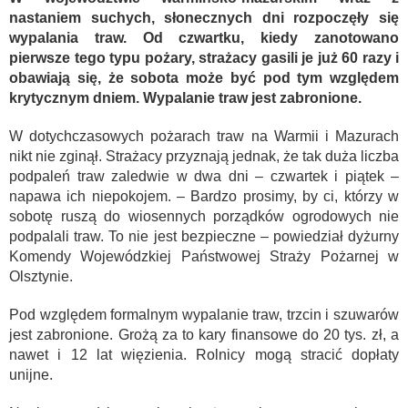
nastaniem suchych, słonecznych dni rozpoczęły się
wypalania traw. Od czwartku, kiedy zanotowano
pierwsze tego typu pożary, strażacy gasili je już 60 razy i
obawiają się, że sobota może być pod tym względem
krytycznym dniem. Wypalanie traw jest zabronione.
W dotychczasowych pożarach traw na Warmii i Mazurach
nikt nie zginął. Strażacy przyznają jednak, że tak duża liczba
podpaleń traw zaledwie w dwa dni – czwartek i piątek –
napawa ich niepokojem. – Bardzo prosimy, by ci, którzy w
sobotę ruszą do wiosennych porządków ogrodowych nie
podpalali traw. To nie jest bezpieczne – powiedział dyżurny
Komendy Wojewódzkiej Państwowej Straży Pożarnej w
Olsztynie.
Pod względem formalnym wypalanie traw, trzcin i szuwarów
jest zabronione. Grożą za to kary finansowe do 20 tys. zł, a
nawet i 12 lat więzienia. Rolnicy mogą stracić dopłaty
unijne.