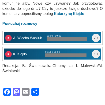
komunijne alby. Nowe czy używane? Jak przygotować
dziecko do tego dnia? Czy to jeszcze święto duchowe? O
komentarz poprosiliśmy teolog
Katarzynę Kiejdo
.
Posłuchaj rozmowy
00:00 / 00:00
A. Wiecha-Wasiluk
00:00 / 00:00
K. Kiejdo
Redakcja: B. Świerkowska-Chromy za I. Malewska/M.
Świniarski
Facebook
Mastodon
Email
Share