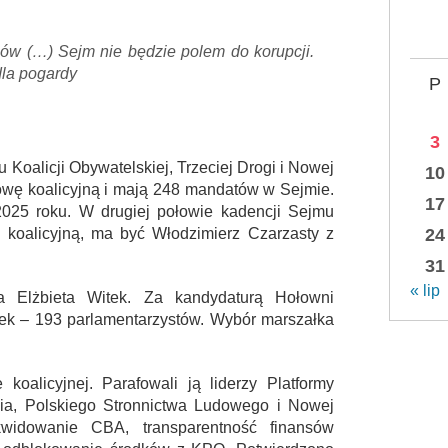
ów (…) Sejm nie będzie polem do korupcji.
dla pogardy
P
3
Koalicji Obywatelskiej, Trzeciej Drogi i Nowej
10
mowę koalicyjną i mają 248 mandatów w Sejmie.
17
2025 roku. W drugiej połowie kadencji Sejmu
 koalicyjną, ma być Włodzimierz Czarzasty z
24
31
« lip
a Elżbieta Witek. Za kandydaturą Hołowni
tek – 193 parlamentarzystów. Wybór marszałka
koalicyjnej. Parafowali ją liderzy Platformy
ia, Polskiego Stronnictwa Ludowego i Nowej
kwidowanie CBA, transparentność finansów