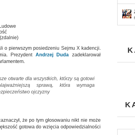
 Ludowe
ość
(zdalnie)
ali o pierwszym posiedzeniu Sejmu X kadencji.
K
nia. Prezydent
Andrzej Duda
zadeklarował
arlamentem.
e otwarte dla wszystkich, którzy są gotowi
ajważniejszą sprawą, która wymaga
bezpieczeństwo ojczyzny
K
zaznaczył, że po tym głosowaniu nikt nie może
większość gotowa do wzięcia odpowiedzialności