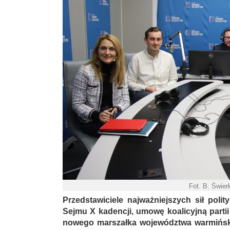
Fot. B. Świe
Przedstawiciele najważniejszych sił poli
Sejmu X kadencji, umowę koalicyjną parti
nowego marszałka województwa warmińsk