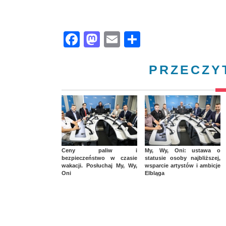
Facebook
Mastodon
Email
Share
PRZECZY
Ceny paliw i
My, Wy, Oni: ustawa o
bezpieczeństwo w czasie
statusie osoby najbliższej,
wakacji. Posłuchaj My, Wy,
wsparcie artystów i ambicje
Oni
Elbląga