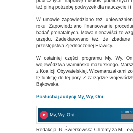
publicznych, naprawę mediów publicznych 
też pilną potrzebę podwyżek dla nauczycieli i
W umowie zapowiedziano też, unieważnieni
roku. Zapowiedziano finansowanie procedur
badań prenatalnych. Mowa nienawiści ze wzg
urzędu. Zadeklarowano też, że zbadane i
przestępstwa Zjednoczonej Prawicy.
W ostatniej części programu My, Wy, Oni
województwa warmińsko-mazurskiego. Marsz
z Koalicji Obywatelskiej. Wicemarszałkami zos
tę funkcję do tej pory. Z zarządzie województ
Bąkowska.
Posłuchaj audycji My, Wy, Oni
00:00 / 
My, Wy, Oni
Redakcja: B. Świerkowska-Chromy za M. Lew