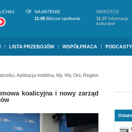
UCHAJ
NA ANTENIE
WKRÓTCE
11:05
Bliższe spotkania
11:37
Informacje
kulturalne
U
LISTA PRZEBOJÓW
WSPÓŁPRACA
PODCAST
alności
,
Aplikacja mobilna
,
My, Wy, Oni
,
Region
umowa koalicyjna i nowy zarząd
ków
Ostatn