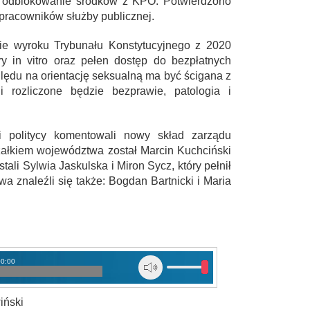
i odblokowanie środków z KPO. Potwierdzono
 pracowników służby publicznej.
e wyroku Trybunału Konstytucyjnego z 2020
y in vitro oraz pełen dostęp do bezpłatnych
lędu na orientację seksualną ma być ścigana z
 rozliczone będzie bezprawie, patologia i
 politycy komentowali nowy skład zarządu
ałkiem województwa został Marcin Kuchciński
tali Sylwia Jaskulska i Miron Sycz, który pełnił
wa znaleźli się także: Bogdan Bartnicki i Maria
00:00
iński