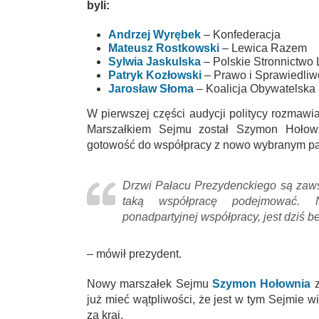
byli:
Andrzej Wyrębek
– Konfederacja
Mateusz Rostkowski
– Lewica Razem
Sylwia Jaskulska
– Polskie Stronnictwo
Patryk Kozłowski
– Prawo i Sprawiedliw
Jarosław Słoma
– Koalicja Obywatelska 
W pierwszej części audycji politycy rozmawi
Marszałkiem Sejmu został Szymon Hołow
gotowość do współpracy z nowo wybranym p
Drzwi Pałacu Prezydenckiego są zawsz
taką współpracę podejmować. N
ponadpartyjnej współpracy, jest dziś 
– mówił prezydent.
Nowy marszałek Sejmu
Szymon Hołownia
już mieć wątpliwości, że jest w tym Sejmie 
za kraj.