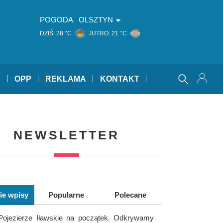
POGODA
OLSZTYN
DZIŚ:
28 °C
JUTRO:
21 °C
Y
OPP
REKLAMA
KONTAKT
NEWSLETTER
ie wpisy
Popularne
Polecane
Pojezierze Iławskie na początek. Odkrywamy