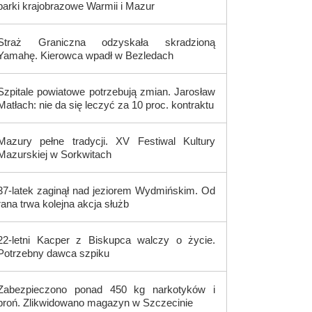
parki krajobrazowe Warmii i Mazur
Straż Graniczna odzyskała skradzioną
Yamahę. Kierowca wpadł w Bezledach
Szpitale powiatowe potrzebują zmian. Jarosław
Matłach: nie da się leczyć za 10 proc. kontraktu
Mazury pełne tradycji. XV Festiwal Kultury
Mazurskiej w Sorkwitach
37-latek zaginął nad jeziorem Wydmińskim. Od
rana trwa kolejna akcja służb
22-letni Kacper z Biskupca walczy o życie.
Potrzebny dawca szpiku
Zabezpieczono ponad 450 kg narkotyków i
broń. Zlikwidowano magazyn w Szczecinie