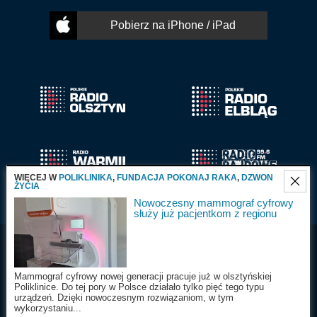
Pobierz na iPhone / iPad
WIĘCEJ W
POLIKLINIKA
,
FUNDACJA POKONAJ RAKA
,
DZWON
ŻYCIA
Nowoczesny mammograf cyfrowy
służy już pacjentkom z regionu
Radio Olsztyn S.A.
Wszystkie prawa
2025
zastrzeżone
Mammograf cyfrowy nowej generacji pracuje już w olsztyńskiej
Poliklinice. Do tej pory w Polsce działało tylko pięć tego typu
urządzeń. Dzięki nowoczesnym rozwiązaniom, w tym
Nasza witryna wykorzystuje ciasteczka 'cookies'.
Więcej informacji
wykorzystaniu...