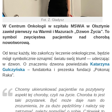
Fot. Z. Gładysz
W Centrum Onkologii w szpitalu MSWiA w Olsztynie
zawisł pierwszy na Warmii i Mazurach „Dzwon Życia”. To
symbol zwycięstwa pacjentów nad chorobą
nowotworową.
Od teraz każdy, kto zakończy leczenie onkologiczne, będzie
mógł symbolicznie oznajmić światu swój triumf — uderzając
w dzwon. O znaczeniu dzwona powiedziała
Katarzyna
Gulczyńska
– fundatorka i prezeska fundacji „Pokonaj
Raka”.
Chcemy ukierunkować pacjentów na pozytywny
aspekt tej choroby, czyli na życie. Choroba to jest
taki przystanek. Być może daje nam do
zrozumienia, że za dużo pędziliśmy i należy się
zatrzymać, należy pomyśleć o sobie. Człowiek to