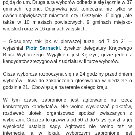
pójdą do urn. Druga tura wyborów odbędzie się łącznie w 37
gminach regionu. Dogrywka jest konieczna nie tylko w
dwóch największych miastach, czyli Olsztynie i Elblągu, ale
także w 10 miastach powiatowych, 9 gminach miejsko-
wiejskich oraz w 16 gminach wiejskich.
– Głosujemy, tak jak w pierwszej turze, od 7 do 21 –
wyjaśniał
Piotr Sarnacki
, dyrektor delegatury Krajowego
Biura Wyborczego. Wyjątkiem jest Kętrzyn, gdzie jeden z
kandydatów zrezygnował z udziału w II turze wyborów.
Cisza wyborcza rozpoczyna się na 24 godziny przed dniem
wyborów i trwa do zakończenia głosowania w niedzielę o
godzinie 21. Obowiązuje na terenie całego kraju.
W tym czasie zabronione jest agitowanie na rzecz
konkretnych kandydatów. Nie wolno wywieszać plakatów,
rozdawać ulotek, organizować spotkań związanych z
wyborami. Grozi za to grzywna od 50 zł do 5 tysięcy zł, a jej
wysokość ustalają sądy. Agitować nie wolno też w
internecie, a w lokalu wyborczym zabronione jest