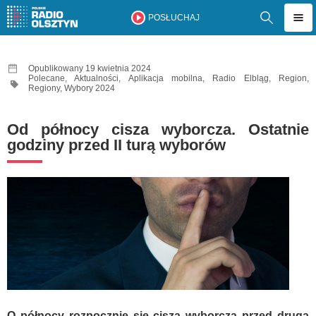
POSŁUCHAJ
Opublikowany 19 kwietnia 2024
Polecane
,
Aktualności
,
Aplikacja mobilna
,
Radio Elbląg
,
Region
,
Regiony
,
Wybory 2024
Od północy cisza wyborcza. Ostatnie
godziny przed II turą wyborów
O północy rozpocznie się cisza wyborcza przed drugą