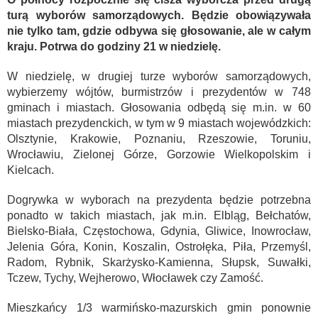
turą wyborów samorządowych. Będzie obowiązywała
nie tylko tam, gdzie odbywa się głosowanie, ale w całym
kraju. Potrwa do godziny 21 w niedzielę.
W niedzielę, w drugiej turze wyborów samorządowych,
wybierzemy wójtów, burmistrzów i prezydentów w 748
gminach i miastach. Głosowania odbędą się m.in. w 60
miastach prezydenckich, w tym w 9 miastach wojewódzkich:
Olsztynie, Krakowie, Poznaniu, Rzeszowie, Toruniu,
Wrocławiu, Zielonej Górze, Gorzowie Wielkopolskim i
Kielcach.
Dogrywka w wyborach na prezydenta będzie potrzebna
ponadto w takich miastach, jak m.in. Elbląg, Bełchatów,
Bielsko-Biała, Częstochowa, Gdynia, Gliwice, Inowrocław,
Jelenia Góra, Konin, Koszalin, Ostrołęka, Piła, Przemyśl,
Radom, Rybnik, Skarżysko-Kamienna, Słupsk, Suwałki,
Tczew, Tychy, Wejherowo, Włocławek czy Zamość.
Mieszkańcy 1/3 warmińsko-mazurskich gmin ponownie