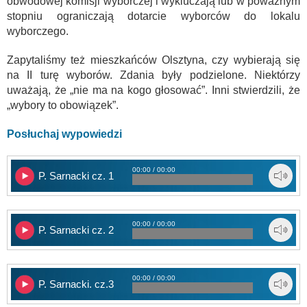
obwodowej komisji wyborczej i wykluczają lub w poważnym
stopniu ograniczają dotarcie wyborców do lokalu
wyborczego.
Zapytaliśmy też mieszkańców Olsztyna, czy wybierają się
na II turę wyborów. Zdania były podzielone. Niektórzy
uważają, że „nie ma na kogo głosować”. Inni stwierdzili, że
„wybory to obowiązek”.
Posłuchaj wypowiedzi
00:00 / 00:00
P. Sarnacki cz. 1
00:00 / 00:00
P. Sarnacki cz. 2
00:00 / 00:00
P. Sarnacki. cz.3