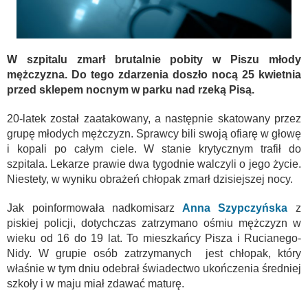
W szpitalu zmarł brutalnie pobity w Piszu młody
mężczyzna. Do tego zdarzenia doszło nocą 25 kwietnia
przed sklepem nocnym w parku nad rzeką Pisą.
20-latek został zaatakowany, a następnie skatowany przez
grupę młodych mężczyzn. Sprawcy bili swoją ofiarę w głowę
i kopali po całym ciele. W stanie krytycznym trafił do
szpitala. Lekarze prawie dwa tygodnie walczyli o jego życie.
Niestety, w wyniku obrażeń chłopak zmarł dzisiejszej nocy.
Jak poinformowała nadkomisarz
Anna Szypczyńska
z
piskiej policji, dotychczas zatrzymano ośmiu mężczyzn w
wieku od 16 do 19 lat. To mieszkańcy Pisza i Rucianego-
Nidy. W grupie osób zatrzymanych jest chłopak, który
właśnie w tym dniu odebrał świadectwo ukończenia średniej
szkoły i w maju miał zdawać maturę.