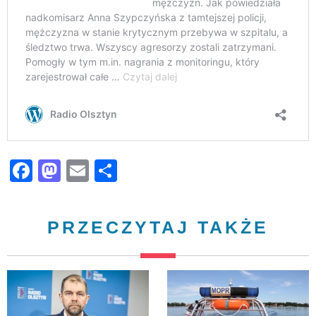
Facebook
Mastodon
Email
Share
PRZECZYTAJ TAKŻE