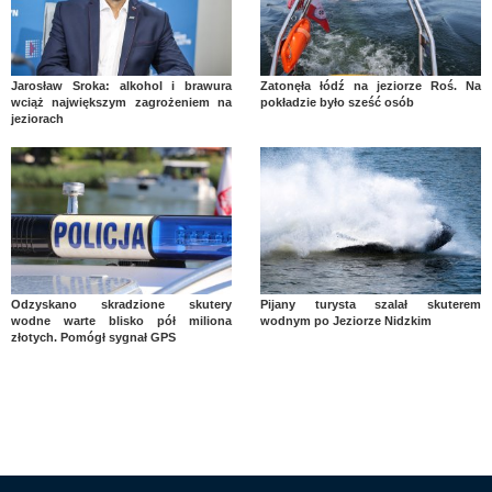
Jarosław Sroka: alkohol i brawura
Zatonęła łódź na jeziorze Roś. Na
wciąż największym zagrożeniem na
pokładzie było sześć osób
jeziorach
Odzyskano skradzione skutery
Pijany turysta szalał skuterem
wodne warte blisko pół miliona
wodnym po Jeziorze Nidzkim
złotych. Pomógł sygnał GPS